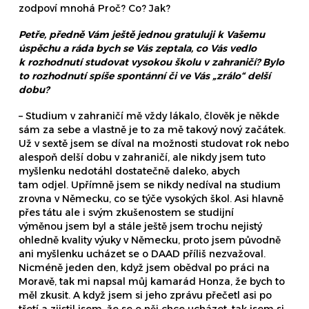
zodpoví mnohá Proč? Co? Jak?
Petře, předně Vám ještě jednou gratuluji k Vašemu
úspěchu a ráda bych se Vás zeptala, co Vás vedlo
k rozhodnutí studovat vysokou školu v zahraničí? Bylo
to rozhodnutí spíše spontánní či ve Vás „zrálo“ delší
dobu?
– Studium v zahraničí mě vždy lákalo, člověk je někde
sám za sebe a vlastně je to za mě takový nový začátek.
Už v sextě jsem se díval na možnosti studovat rok nebo
alespoň delší dobu v zahraničí, ale nikdy jsem tuto
myšlenku nedotáhl dostatečně daleko, abych
tam odjel. Upřímně jsem se nikdy nedíval na studium
zrovna v Německu, co se týče vysokých škol. Asi hlavně
přes tátu ale i svým zkušenostem se studijní
výměnou jsem byl a stále ještě jsem trochu nejistý
ohledně kvality výuky v Německu, proto jsem původně
ani myšlenku ucházet se o DAAD příliš nezvažoval.
Nicméně jeden den, když jsem obědval po práci na
Moravě, tak mi napsal můj kamarád Honza, že bych to
měl zkusit. A když jsem si jeho zprávu přečetl asi po