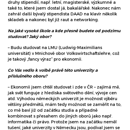
druhy stipendií, např. letní, magisterské, výzkumné a
také to, které jsem dostal já, bakalářské. Nakonec nám
zahrál další bývalý stipendista DAAD na klavír několik
skladeb a nakonec byl již raut a networking.
Na jaké vysoké škole a kde přesně budete od podzimu
studovat? Jaký obor?
– Budu studovat na LMU (Ludwig-Maximilians
universität) v Mnichově obor Volkswirtschaftslehre, což
je takový „fancy výraz“ pro ekonomii.
Co Vás vedlo k volbě právě této univerzity a
příslušného oboru?
– Ekonomii jsem chtěl studovat i zde v ČR – zajímá mě,
jak svět funguje z hlediska světového dění, vývoje cen
atd. Výhodou německých univerzit je možnost výběru
většiny předmětů, mám tedy možnost se zaměřit na to,
co mě baví již od začátku studia a případně
kombinovat s přesahem do jiných oborů jako např.
informatika či právo. Protože jsem na začátku neměl
tušení, jaké univerzity v Německu jsou, podíval jsem se