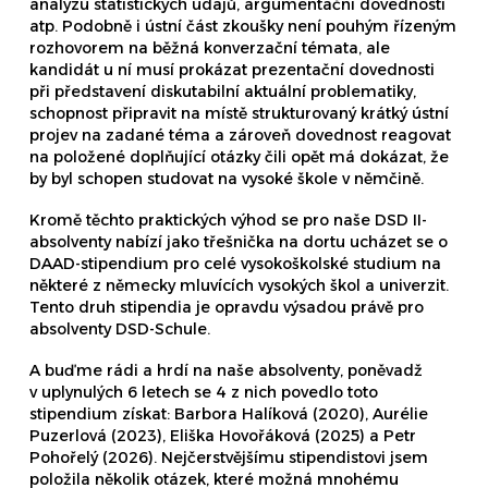
analýzu statistických údajů, argumentační dovednosti
atp. Podobně i ústní část zkoušky není pouhým řízeným
rozhovorem na běžná konverzační témata, ale
kandidát u ní musí prokázat prezentační dovednosti
při představení diskutabilní aktuální problematiky,
schopnost připravit na místě strukturovaný krátký ústní
projev na zadané téma a zároveň dovednost reagovat
na položené doplňující otázky čili opět má dokázat, že
by byl schopen studovat na vysoké škole v němčině.
Kromě těchto praktických výhod se pro naše DSD II-
absolventy nabízí jako třešnička na dortu ucházet se o
DAAD-stipendium pro celé vysokoškolské studium na
některé z německy mluvících vysokých škol a univerzit.
Tento druh stipendia je opravdu výsadou právě pro
absolventy DSD-Schule.
A buďme rádi a hrdí na naše absolventy, poněvadž
v uplynulých 6 letech se 4 z nich povedlo toto
stipendium získat: Barbora Halíková (2020), Aurélie
Puzerlová (2023), Eliška Hovořáková (2025) a Petr
Pohořelý (2026). Nejčerstvějšímu stipendistovi jsem
položila několik otázek, které možná mnohému