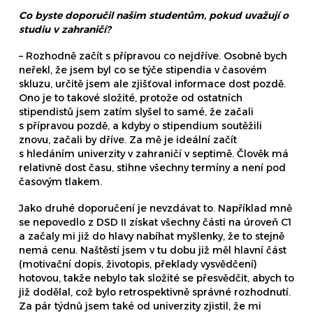
Co byste doporučil našim studentům, pokud uvažují o
studiu v zahraničí?
– Rozhodně začít s přípravou co nejdříve. Osobně bych
neřekl, že jsem byl co se týče stipendia v časovém
skluzu, určitě jsem ale zjišťoval informace dost pozdě.
Ono je to takové složité, protože od ostatních
stipendistů jsem zatím slyšel to samé, že začali
s přípravou pozdě, a kdyby o stipendium soutěžili
znovu, začali by dříve. Za mě je ideální začít
s hledáním univerzity v zahraničí v septimě. Člověk má
relativně dost času, stihne všechny termíny a není pod
časovým tlakem.
Jako druhé doporučení je nevzdávat to. Například mně
se nepovedlo z DSD II získat všechny části na úroveň C1
a začaly mi již do hlavy nabíhat myšlenky, že to stejně
nemá cenu. Naštěstí jsem v tu dobu již měl hlavní část
(motivační dopis, životopis, překlady vysvědčení)
hotovou, takže nebylo tak složité se přesvědčit, abych to
již dodělal, což bylo retrospektivně správné rozhodnutí.
Za pár týdnů jsem také od univerzity zjistil, že mi