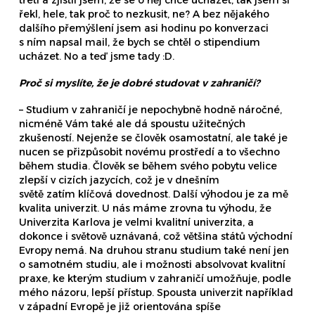
třetí a zjistil jsem, že se o něj chce ucházet, tak jsem si
řekl, hele, tak proč to nezkusit, ne? A bez nějakého
dalšího přemýšlení jsem asi hodinu po konverzaci
s ním napsal mail, že bych se chtěl o stipendium
ucházet. No a teď jsme tady :D.
Proč si myslíte, že je dobré studovat v zahraničí?
– Studium v zahraničí je nepochybně hodně náročné,
nicméně Vám také ale dá spoustu užitečných
zkušeností. Nejenže se člověk osamostatní, ale také je
nucen se přizpůsobit novému prostředí a to všechno
během studia. Člověk se během svého pobytu velice
zlepší v cizích jazycích, což je v dnešním
světě zatím klíčová dovednost. Další výhodou je za mě
kvalita univerzit. U nás máme zrovna tu výhodu, že
Univerzita Karlova je velmi kvalitní univerzita, a
dokonce i světově uznávaná, což většina států východní
Evropy nemá. Na druhou stranu studium také není jen
o samotném studiu, ale i možnosti absolvovat kvalitní
praxe, ke kterým studium v zahraničí umožňuje, podle
mého názoru, lepší přístup. Spousta univerzit například
v západní Evropě je již orientována spíše