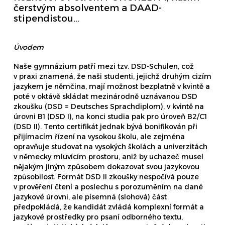
čerstvým absolventem a DAAD-
stipendistou…
Úvodem
Naše gymnázium patří mezi tzv. DSD-Schulen, což
v praxi znamená, že naši studenti, jejichž druhým cizím
jazykem je němčina, mají možnost bezplatně v kvintě a
poté v oktávě skládat mezinárodně uznávanou DSD
zkoušku (DSD = Deutsches Sprachdiplom), v kvintě na
úrovni B1 (DSD I), na konci studia pak pro úroveň B2/C1
(DSD II). Tento certifikát jednak bývá bonifikován při
přijímacím řízení na vysokou školu, ale zejména
opravňuje studovat na vysokých školách a univerzitách
v německy mluvícím prostoru, aniž by uchazeč musel
nějakým jiným způsobem dokazovat svou jazykovou
způsobilost. Formát DSD II zkoušky nespočívá pouze
v prověření čtení a poslechu s porozuměním na dané
jazykové úrovni, ale písemná (slohová) část
předpokládá, že kandidát zvládá komplexní formát a
jazykové prostředky pro psaní odborného textu,