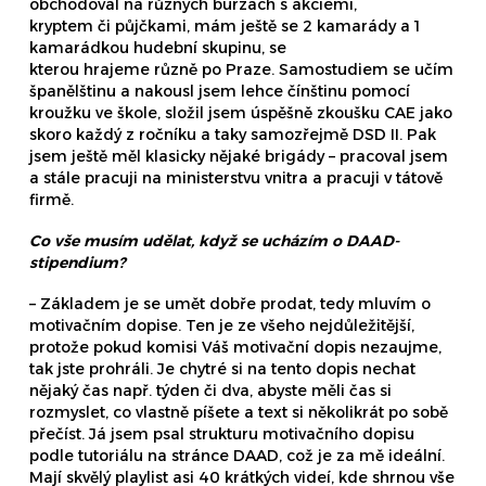
obchodoval na různých burzách s akciemi,
kryptem či půjčkami, mám ještě se 2 kamarády a 1
kamarádkou hudební skupinu, se
kterou hrajeme různě po Praze. Samostudiem se učím
španělštinu a nakousl jsem lehce čínštinu pomocí
kroužku ve škole, složil jsem úspěšně zkoušku CAE jako
skoro každý z ročníku a taky samozřejmě DSD II. Pak
jsem ještě měl klasicky nějaké brigády – pracoval jsem
a stále pracuji na ministerstvu vnitra a pracuji v tátově
firmě.
Co vše musím udělat, když se ucházím o DAAD-
stipendium?
– Základem je se umět dobře prodat, tedy mluvím o
motivačním dopise. Ten je ze všeho nejdůležitější,
protože pokud komisi Váš motivační dopis nezaujme,
tak jste prohráli. Je chytré si na tento dopis nechat
nějaký čas např. týden či dva, abyste měli čas si
rozmyslet, co vlastně píšete a text si několikrát po sobě
přečíst. Já jsem psal strukturu motivačního dopisu
podle tutoriálu na stránce DAAD, což je za mě ideální.
Mají skvělý playlist asi 40 krátkých videí, kde shrnou vše