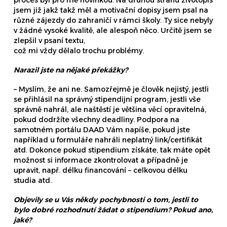
proces byl pro mě novinkou. Na druhou stranu životopis
jsem již jakž takž měl a motivační dopisy jsem psal na
různé zájezdy do zahraničí v rámci školy. Ty sice nebyly
v žádné vysoké kvalitě, ale alespoň něco. Určitě jsem se
zlepšil v psaní textu,
což mi vždy dělalo trochu problémy.
Narazil jste na nějaké překážky?
– Myslím, že ani ne. Samozřejmě je člověk nejistý, jestli
se přihlásil na správný stipendijní program, jestli vše
správně nahrál, ale naštěstí je většina věcí opravitelná,
pokud dodržíte všechny deadliny. Podpora na
samotném portálu DAAD Vám napíše, pokud jste
například u formuláře nahráli neplatný link/certifikát
atd. Dokonce pokud stipendium získáte, tak máte opět
možnost si informace zkontrolovat a případně je
upravit, např. délku financování – celkovou délku
studia atd.
Objevily se u Vás někdy pochybnosti o tom, jestli to
bylo dobré rozhodnutí žádat o stipendium? Pokud ano,
jaké?