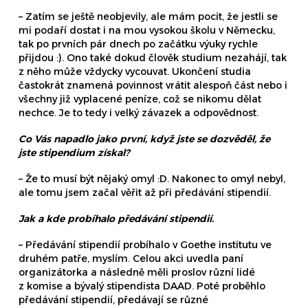
– Zatím se ještě neobjevily, ale mám pocit, že jestli se
mi podaří dostat i na mou vysokou školu v Německu,
tak po prvních pár dnech po začátku výuky rychle
přijdou :). Ono také dokud člověk studium nezahájí, tak
z něho může vždycky vycouvat. Ukončení studia
častokrát znamená povinnost vrátit alespoň část nebo i
všechny již vyplacené peníze, což se nikomu dělat
nechce. Je to tedy i velký závazek a odpovědnost.
Co Vás napadlo jako první, když jste se dozvěděl, že
jste stipendium získal?
– Že to musí být nějaký omyl :D. Nakonec to omyl nebyl,
ale tomu jsem začal věřit až při předávání stipendií.
Jak a kde probíhalo předávání stipendií.
– Předávání stipendií probíhalo v Goethe institutu ve
druhém patře, myslím. Celou akci uvedla paní
organizátorka a následně měli proslov různí lidé
z komise a bývalý stipendista DAAD. Poté proběhlo
předávání stipendií, předávají se různé