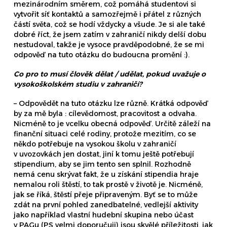
mezinárodním směrem, což pomáhá studentovi si
vytvořit síť kontaktů a samozřejmě i přátel z různých
částí světa, což se hodí vždycky a všude. Je si ale také
dobré říct, že jsem zatím v zahraničí nikdy delší dobu
nestudoval, takže je vysoce pravděpodobné, že se mi
odpověď na tuto otázku do budoucna promění :).
Co pro to musí člověk dělat / udělat, pokud uvažuje o
vysokoškolském studiu v zahraničí?
– Odpovědět na tuto otázku lze různě. Krátká odpověď
by za mě byla : cílevědomost, pracovitost a odvaha.
Nicméně to je vcelku obecná odpověď. Určitě záleží na
finanční situaci celé rodiny, protože mezitím, co se
někdo potřebuje na vysokou školu v zahraničí
v uvozovkách jen dostat, jiní k tomu ještě potřebují
stipendium, aby se jim tento sen splnil. Rozhodně
nemá cenu skrývat fakt, že u získání stipendia hraje
nemalou roli štěstí, to tak prostě v životě je. Nicméně,
jak se říká, štěstí přeje připraveným. Byť se to může
zdát na první pohled zanedbatelné, vedlejší aktivity
jako například vlastní hudební skupina nebo účast
v PAGu (PS velmi doporučuji) jsou skvělé příležitosti, jak