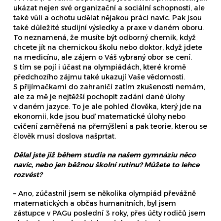
ukázat nejen své organizační a sociální schopnosti, ale
také vůli a ochotu udělat nějakou práci navíc. Pak jsou
také důležité studijní výsledky a praxe v daném oboru.
To neznamená, že musíte být odborný chemik, když
chcete jít na chemickou školu nebo doktor, když jdete
na medicínu, ale zájem o Váš vybraný obor se cení.
S tím se pojí i účast na olympiádách, které kromě
předchozího zájmu také ukazují Vaše vědomosti.
S přijímačkami do zahraničí zatím zkušenosti nemám,
ale za mě je nejtěžší pochopit zadání dané úlohy
v daném jazyce. To je ale pohled člověka, který jde na
ekonomii, kde jsou buď matematické úlohy nebo
cvičení zaměřená na přemýšlení a pak teorie, kterou se
člověk musí doslova našprtat.
Dělal jste již během studia na našem gymnáziu něco
navíc, nebo jen běžnou školní rutinu? Můžete to lehce
rozvést?
– Ano, zúčastnil jsem se několika olympiád převážně
matematických a občas humanitních, byl jsem
zástupce v PAGu poslední 3 roky, přes účty rodičů jsem