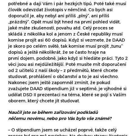
potřebné a dají Vám i pár hezkých tipů. Poté také musí
člověk odevzdat životopis v němčině. Co bych asi
doporučil je, aby nebyl ani příliš „plný“, ani příliš
„prázdný“. Opět musí být hned na první pohled vidět,
jaké máte zkušenosti, povahu atd. Celý proces se
skládá z několika kol a jenom z České republiky musí
komise projít asi 60 dopisů. Když si vezmete, že DAAD
je skoro po celém světě, tak komise musí projít „tunu“
dopisů a ještě několikrát, že se často hraje na
první dojem, podobně, jako když si hledáte práci. Tyto 2
věci jsou asi nejdůležitější. Poté musíte mít doporučení
od 2 učitelů z naší školy – z předmětů, které chcete
studovat, prohlášení o občanství a to je asi všechno.
Nakonec jsem ještě zapomněl zmínit, že pokud
zvažujete DAAD stipendium již v septimě, je výhodné si
udělat DSD II prezentaci na téma, které se pojí s Vaším
oborem, který chcete jít studovat.
Naučil jste se během zařizování podkladů
něčemu novému, nebo pro Vás bylo vše známé?
– O stipendium jsem se ucházel poprvé, takže celý