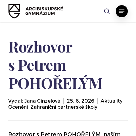
Skip
Menu
to
search
main
content
Rozhovor
s Petrem
POHOŘELÝM
Vydal:
Jana Ginzelová
25. 6. 2026
Aktuality
,
Ocenění
,
Zahraniční partnerské školy
Rozhovor s Petrem POHOŘELÝM, naším