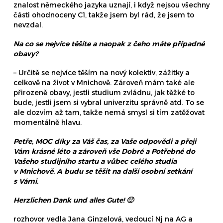
znalost německého jazyka uznají, i když nejsou všechny
části ohodnoceny C1, takže jsem byl rád, že jsem to
nevzdal.
Na co se nejvíce těšíte a naopak z čeho máte případné
obavy?
– Určitě se nejvíce těším na nový kolektiv, zážitky a
celkově na život v Mnichově. Zároveň mám také ale
přirozeně obavy, jestli studium zvládnu, jak těžké to
bude, jestli jsem si vybral univerzitu správně atd. To se
ale dozvím až tam, takže nemá smysl si tím zatěžovat
momentálně hlavu.
Petře, MOC díky za Váš čas, za Vaše odpovědi a přeji
Vám krásné léto a zároveň vše Dobré a Potřebné do
Vašeho studijního startu a vůbec celého studia
v Mnichově. A budu se těšit na další osobní setkání
s Vámi.
Herzlichen Dank und alles Gute! 🙂
rozhovor vedla Jana Ginzelová, vedoucí Nj na AG a