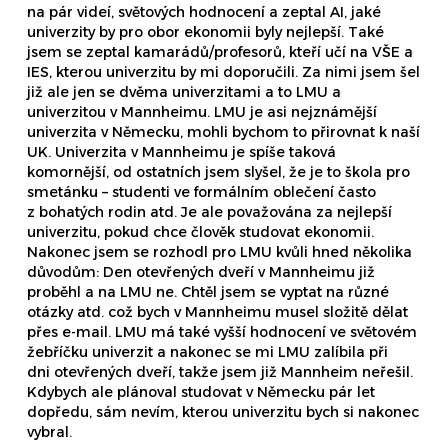
na pár videí, světových hodnocení a zeptal AI, jaké
univerzity by pro obor ekonomii byly nejlepší. Také
jsem se zeptal kamarádů/profesorů, kteří učí na VŠE a
IES, kterou univerzitu by mi doporučili. Za nimi jsem šel
již ale jen se dvěma univerzitami a to LMU a
univerzitou v Mannheimu. LMU je asi nejznámější
univerzita v Německu, mohli bychom to přirovnat k naší
UK. Univerzita v Mannheimu je spíše taková
komornější, od ostatních jsem slyšel, že je to škola pro
smetánku – studenti ve formálním oblečení často
z bohatých rodin atd. Je ale považována za nejlepší
univerzitu, pokud chce člověk studovat ekonomii.
Nakonec jsem se rozhodl pro LMU kvůli hned několika
důvodům: Den otevřených dveří v Mannheimu již
proběhl a na LMU ne. Chtěl jsem se vyptat na různé
otázky atd. což bych v Mannheimu musel složitě dělat
přes e-mail. LMU má také vyšší hodnocení ve světovém
žebříčku univerzit a nakonec se mi LMU zalíbila při
dni otevřených dveří, takže jsem již Mannheim neřešil.
Kdybych ale plánoval studovat v Německu pár let
dopředu, sám nevím, kterou univerzitu bych si nakonec
vybral.