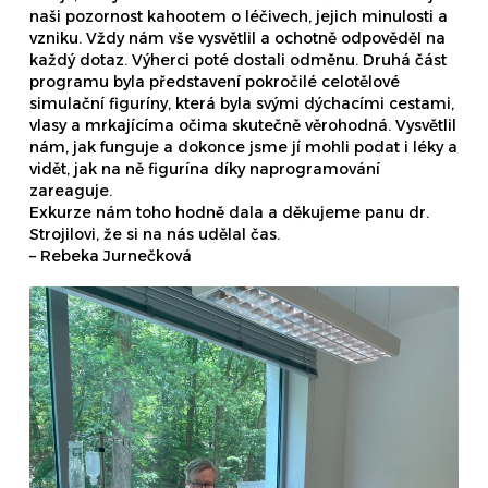
naši pozornost kahootem o léčivech, jejich minulosti a
vzniku. Vždy nám vše vysvětlil a ochotně odpověděl na
každý dotaz. Výherci poté dostali odměnu. Druhá část
programu byla představení pokročilé celotělové
simulační figuríny, která byla svými dýchacími cestami,
vlasy a mrkajícíma očima skutečně věrohodná. Vysvětlil
nám, jak funguje a dokonce jsme jí mohli podat i léky a
vidět, jak na ně figurína díky naprogramování
zareaguje.
Exkurze nám toho hodně dala a děkujeme panu dr.
Strojilovi, že si na nás udělal čas.
– Rebeka Jurnečková