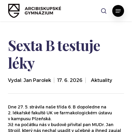
Skip
Menu
to
search
main
content
Sexta B testuje
léky
Vydal:
Jan Parolek
17. 6. 2026
,
Aktuality
Dne 27. 5. strávila naše třída 6. B dopoledne na
2. lékařské fakultě UK ve farmakologickém ústavu
v kampusu Plzeňská.
Již na počátku nás v budově přivítal pan MUDr. Jan
Strojil, který nás nechal usadit v učebně a ihned zaujal