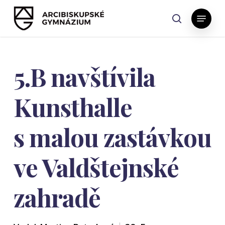
Skip
Menu
to
search
main
content
5.B navštívila
Kunsthalle
s malou zastávkou
ve Valdštejnské
zahradě