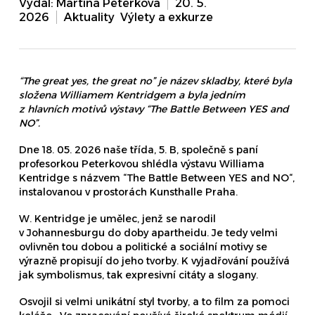
Vydal:
Martina Peterková
20. 5.
2026
Aktuality
,
Výlety a exkurze
“The great yes, the great no” je název skladby, které byla
složena Williamem Kentridgem a byla jedním
z hlavních motivů výstavy “The Battle Between YES and
NO”.
Dne 18. 05. 2026 naše třída, 5. B, společně s paní
profesorkou Peterkovou shlédla výstavu Williama
Kentridge s názvem “The Battle Between YES and NO“,
instalovanou v prostorách Kunsthalle Praha.
W. Kentridge je umělec, jenž se narodil
v Johannesburgu do doby apartheidu. Je tedy velmi
ovlivněn tou dobou a politické a sociální motivy se
výrazně propisují do jeho tvorby. K vyjadřování používá
jak symbolismus, tak expresivní citáty a slogany.
Osvojil si velmi unikátní styl tvorby, a to film za pomoci