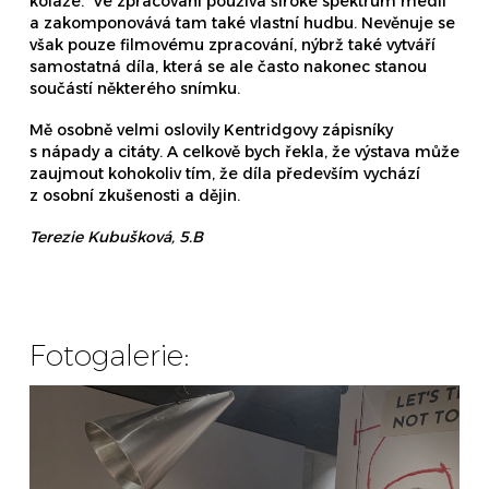
koláže. Ve zpracování používá široké spektrum médií
a zakomponovává tam také vlastní hudbu. Nevěnuje se
však pouze filmovému zpracování, nýbrž také vytváří
samostatná díla, která se ale často nakonec stanou
součástí některého snímku.
Mě osobně velmi oslovily Kentridgovy zápisníky
s nápady a citáty. A celkově bych řekla, že výstava může
zaujmout kohokoliv tím, že díla především vychází
z osobní zkušenosti a dějin.
Terezie Kubušková, 5.B
Fotogalerie: