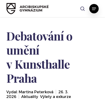
Skip
Menu
to
search
main
content
Debatování o
umění
v Kunsthalle
Praha
Vydal:
Martina Peterková
26. 3.
2026
Aktuality
,
Výlety a exkurze