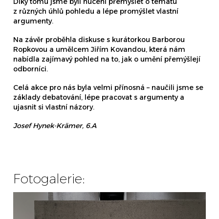
Díky tomu jsme byli nuceni přemýšlet o tématu
z různých úhlů pohledu a lépe promýšlet vlastní
argumenty.
Na závěr proběhla diskuse s kurátorkou Barborou
Ropkovou a umělcem Jiřím Kovandou, která nám
nabídla zajímavý pohled na to, jak o umění přemýšlejí
odborníci.
Celá akce pro nás byla velmi přínosná – naučili jsme se
základy debatování, lépe pracovat s argumenty a
ujasnit si vlastní názory.
Josef Hynek-Krämer, 6.A
Fotogalerie: