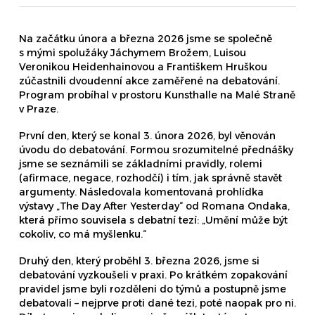
Na začátku února a března 2026 jsme se společně
s mými spolužáky Jáchymem Brožem, Luisou
Veronikou Heidenhainovou a Františkem Hruškou
zúčastnili dvoudenní akce zaměřené na debatování.
Program probíhal v prostoru Kunsthalle na Malé Straně
v Praze.
První den, který se konal 3. února 2026, byl věnován
úvodu do debatování. Formou srozumitelné přednášky
jsme se seznámili se základními pravidly, rolemi
(afirmace, negace, rozhodčí) i tím, jak správně stavět
argumenty. Následovala komentovaná prohlídka
výstavy „The Day After Yesterday“ od Romana Ondaka,
která přímo souvisela s debatní tezí: „Umění může být
cokoliv, co má myšlenku.“
Druhý den, který proběhl 3. března 2026, jsme si
debatování vyzkoušeli v praxi. Po krátkém zopakování
pravidel jsme byli rozděleni do týmů a postupně jsme
debatovali – nejprve proti dané tezi, poté naopak pro ni.