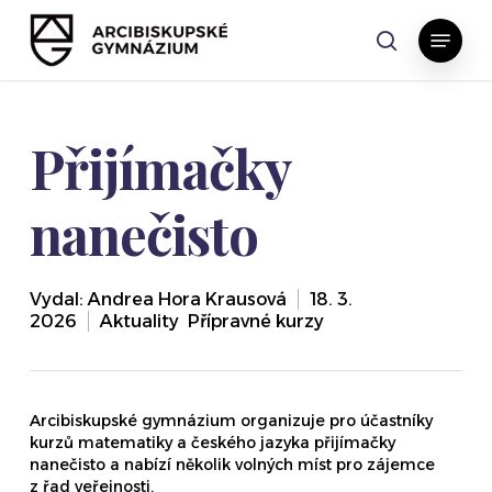
Skip
Menu
to
search
main
content
Přijímačky
nanečisto
Vydal:
Andrea Hora Krausová
18. 3.
2026
Aktuality
,
Přípravné kurzy
Arcibiskupské gymnázium organizuje pro účastníky
kurzů matematiky a českého jazyka přijímačky
nanečisto a nabízí několik volných míst pro zájemce
z řad veřejnosti.