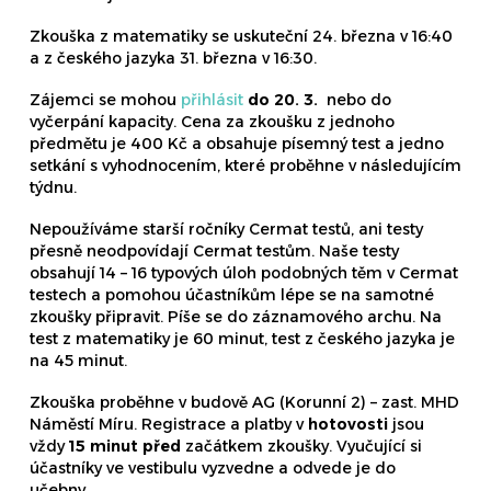
Zkouška z matematiky se uskuteční 24. března v 16:40
a z českého jazyka 31. března v 16:30.
Zájemci se mohou
přihlásit
do 20. 3.
nebo do
vyčerpání kapacity. Cena za zkoušku z jednoho
předmětu je 400 Kč a obsahuje písemný test a jedno
setkání s vyhodnocením, které proběhne v následujícím
týdnu.
Nepoužíváme starší ročníky Cermat testů, ani testy
přesně neodpovídají Cermat testům. Naše testy
obsahují 14 – 16 typových úloh podobných těm v Cermat
testech a pomohou účastníkům lépe se na samotné
zkoušky připravit. Píše se do záznamového archu. Na
test z matematiky je 60 minut, test z českého jazyka je
na 45 minut.
Zkouška proběhne v budově AG (Korunní 2) – zast. MHD
Náměstí Míru.
Registrace a platby v
hotovosti
jsou
vždy
15 minut před
začátkem zkoušky. V
yučující si
účastníky ve vestibulu vyzvedne a odvede je do
učebny.