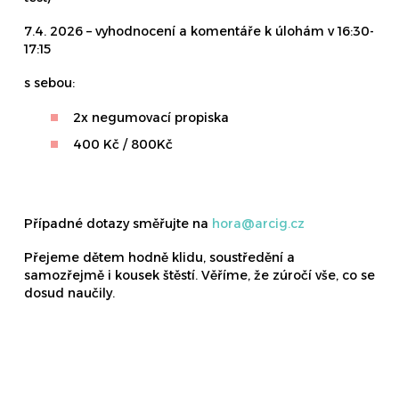
7.4. 2026 – vyhodnocení a komentáře k úlohám v 16:30-
17:15
s sebou:
2x negumovací propiska
400 Kč / 800Kč
Případné dotazy směřujte na
hora@arcig.cz
Přejeme dětem hodně klidu, soustředění a
samozřejmě i kousek štěstí. Věříme, že zúročí vše, co se
dosud naučily.