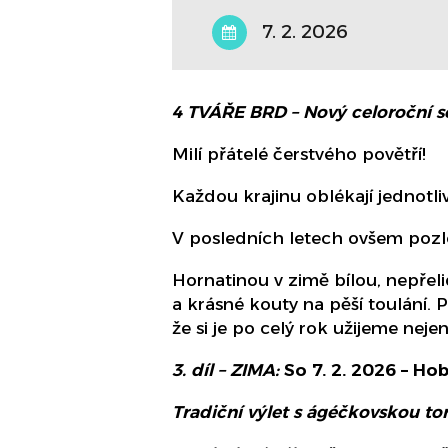
7. 2. 2026
4 TVÁŘE BRD –
Nový celoroční se
Milí přátelé čerstvého povětří!
Každou krajinu oblékají jednotl
V posledních letech ovšem pozlob
Hornatinou v zimě bílou, nepře
a krásné kouty na pěší toulání. 
že si je po celý rok užijeme nejen
3. díl
– ZIMA:
So
7. 2. 2
026
–
Hob
Tradiční výlet s ágéčkovskou t