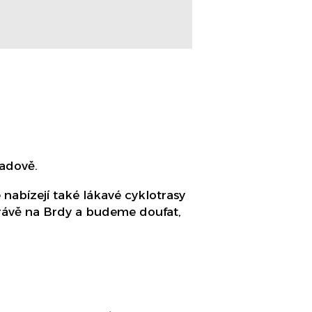
ladově.
é nabízejí také lákavé cyklotrasy
 právě na Brdy a budeme doufat,