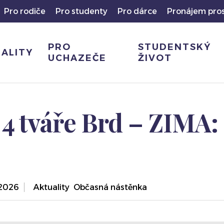
Pro rodiče
Pro studenty
Pro dárce
Pronájem pro
PRO
STUDENTSKÝ
ALITY
UCHAZEČE
ŽIVOT
u 4 tváře Brd – ZIMA: 
. 2026
,
Aktuality
,
Občasná nástěnka