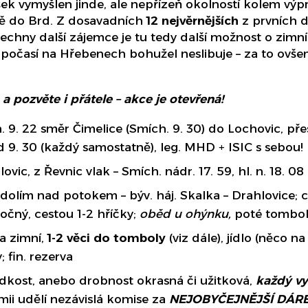
šek vymyšlen jinde, ale nepřízeň okolností kolem výpr
mě do Brd. Z dosavadních
12 nejvěrnějších
z prvních d
šechny další zájemce je tu tedy další možnost o zimní d
časí na Hřebenech bohužel neslibuje – za to ovše
 a pozvěte i přátele – akce je otevřená!
n. 9. 22 směr Čimelice (Smích. 9. 30) do Lochovic, pře
d 9. 30 (každý samostatně), leg. MHD + ISIC s sebou!
ovic, z Řevnic vlak – Smích. nádr. 17. 59, hl. n. 18. 08
údolím nad potokem – býv. háj. Skalka – Drahlovice; c
očný, cestou 1-2 hříčky;
oběd u ohýnku,
poté tombo
a zimní,
1-2 věci do tomboly
(viz dále), jídlo (něco n
; fin. rezerva
ladkost, anebo drobnost okrasná či užitková,
každý vy
ii udělí nezávislá komise za
NEJOBYČEJNĚJŠÍ DÁR