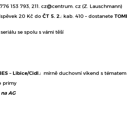
776 153 793, 211. cz@centrum. cz (Z. Lauschmann)
říspěvek 20 Kč do
ČT 5. 2.
: kab. 410 – dostanete
TOMB
eriálu se spolu s vámi těší
BES
–
Libice/Cidl.:
mírně duchovní víkend s tématem
o primy
 na AG