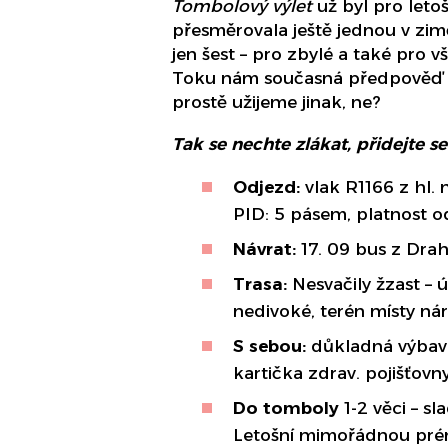
Tombolový výlet
už byl pro leto
přesměrovala ještě jednou v zi
jen šest – pro zbylé a také pro v
Toku nám současná předpověď po
prostě užijeme jinak, ne?
Tak se nechte zlákat, přidejte se
Odjezd:
vlak R1166 z hl. 
PID: 5 pásem, platnost o
Návrat:
17. 09 bus z Drahl
Trasa:
Nesvačily žzast – 
nedivoké, terén místy nár
S sebou:
důkladná výbav
kartička zdrav. pojišťovny
Do tomboly
1-2 věci – s
Letošní mimořádnou prém