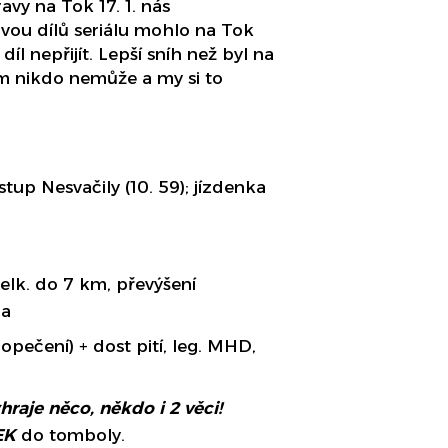
avy na Tok 17. 1. nás
vou dílů seriálu mohlo na Tok
íl nepřijít. Lepší sníh než byl na
m nikdo nemůže a my si to
stup Nesvačily (10. 59); jízdenka
elk. do 7 km, převýšení
la
a opečení) + dost pití, leg. MHD,
hraje něco, někdo i 2 věci!
EK
do tomboly.