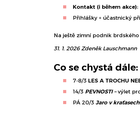
Kontakt (i během akce):
Přihlášky + účastnický p
Na ještě zimní podnik brdského s
31. 1. 2026 Zdeněk Lauschmann
Co se chystá dále:
7-8/3
LES
A TROCHU NE
14/3
PEVNOSTI
–
výlet pr
PÁ 20/3
Jaro
v kraťasech