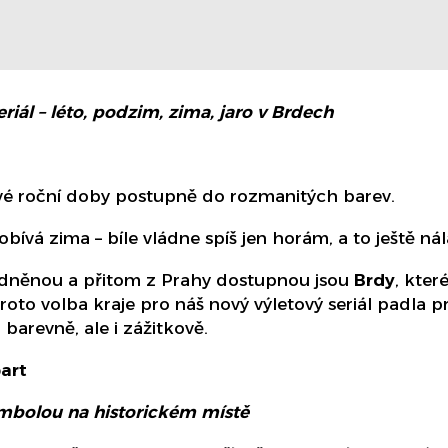
riál – léto, podzim, zima, jaro v Brdech
ivé roční doby postupně do rozmanitých barev.
ívá zima – bíle vládne spíš jen horám, a to ještě ná
lidněnou a přitom z Prahy dostupnou jsou
Brdy
, kter
Proto volba kraje pro náš nový výletový seriál padla
 barevně, ale i zážitkově.
art
ombolou na historickém místě