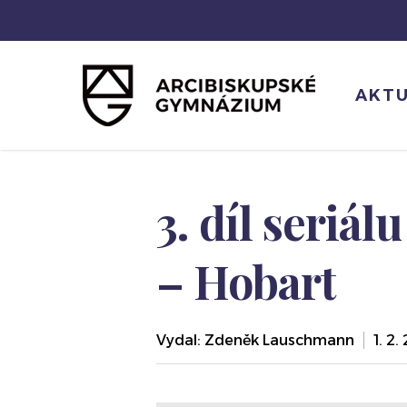
Skip
to
main
content
AKTU
3. díl seriál
– Hobart
Vydal:
Zdeněk Lauschmann
1. 2