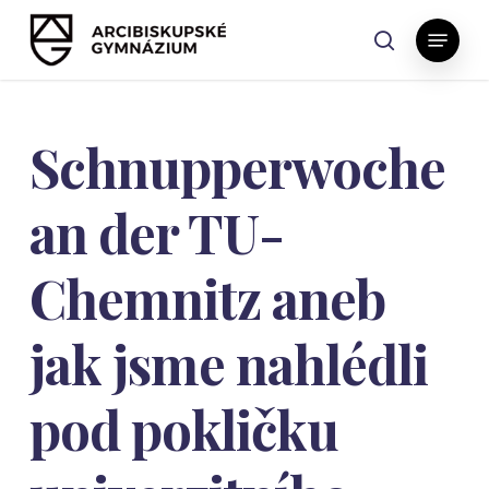
Skip
Menu
to
search
main
content
Schnupperwoche
an der TU-
Chemnitz aneb
jak jsme nahlédli
pod pokličku