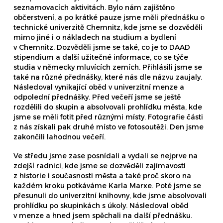
seznamovacích aktivitách. Bylo nám zajištěno
občerstvení, a po krátké pauze jsme měli přednášku o
technické univerzitě Chemnitz, kde jsme se dozvěděli
mimo jiné i o nákladech na studium a bydlení
v Chemnitz. Dozvěděli jsme se také, co je to DAAD
stipendium a další užitečné informace, co se týče
studia v německy mluvících zemích. Přihlásili jsme se
také na různé přednášky, které nás dle názvu zaujaly.
Následoval vynikající oběd v univerzitní menze a
odpolední přednášky. Před večeří jsme se ještě
rozdělili do skupin a absolvovali prohlídku města, kde
jsme se měli fotit před různými místy. Fotografie části
z nás získali pak druhé místo ve fotosoutěži. Den jsme
zakončili lahodnou večeří.
Ve středu jsme zase posnídali a vydali se nejprve na
zdejší radnici, kde jsme se dozvěděli zajímavosti
z historie i současnosti města a také proč skoro na
každém kroku potkáváme Karla Marxe. Poté jsme se
přesunuli do univerzitní knihovny, kde jsme absolvovali
prohlídku po skupinkách s úkoly. Následoval oběd
v menze a hned jsem spěchali na další přednášku.