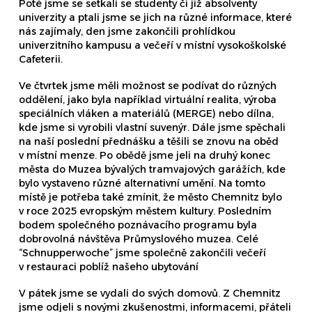
Poté jsme se setkali se studenty či již absolventy
univerzity a ptali jsme se jich na různé informace, které
nás zajímaly, den jsme zakončili prohlídkou
univerzitního kampusu a večeří v místní vysokoškolské
Cafeterii.
Ve čtvrtek jsme měli možnost se podívat do různých
oddělení, jako byla například virtuální realita, výroba
speciálních vláken a materiálů (MERGE) nebo dílna,
kde jsme si vyrobili vlastní suvenýr. Dále jsme spěchali
na naší poslední přednášku a těšili se znovu na oběd
v místní menze. Po obědě jsme jeli na druhý konec
města do Muzea bývalých tramvajových garážích, kde
bylo vystaveno různé alternativní umění. Na tomto
místě je potřeba také zmínit, že město Chemnitz bylo
v roce 2025 evropským městem kultury. Posledním
bodem společného poznávacího programu byla
dobrovolná návštěva Průmyslového muzea. Celé
“Schnupperwoche” jsme společně zakončili večeří
v restauraci poblíž našeho ubytování
V pátek jsme se vydali do svých domovů. Z Chemnitz
jsme odjeli s novými zkušenostmi, informacemi, přáteli