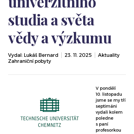
univerzitního
studia a světa
vědy a výzkumu
Vydal:
Lukáš Bernard
23. 11. 2025
Aktuality
,
Zahraniční pobyty
V pondělí
10. listopadu
jsme se my tří
septimáni
vydali kolem
poledne
s paní
profesorkou