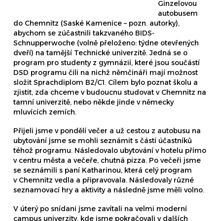
Ginzelovou
autobusem
do Chemnitz (Saské Kamenice – pozn. autorky),
abychom se zúčastnili takzvaného BIDS-
Schnupperwoche (volně přeloženo: týdne otevřených
dveří) na tamější Technické univerzitě. Jedná se o
program pro studenty z gymnázií, které jsou součástí
DSD programu čili na nichž němčináři mají možnost
složit Sprachdiplom B2/C1. Cílem bylo poznat školu a
zjistit, zda chceme v budoucnu studovat v Chemnitz na
tamní univerzitě, nebo někde jinde v německy
mluvících zemích.
Přijeli jsme v pondělí večer a už cestou z autobusu na
ubytování jsme se mohli seznámit s částí účastníků
téhož programu. Následovalo ubytování v hotelu přímo
v centru města a večeře, chutná pizza. Po večeři jsme
se seznámili s paní Katharinou, která celý program
v Chemnitz vedla a připravovala. Následovaly různé
seznamovací hry a aktivity a následně jsme měli volno.
V úterý po snídani jsme zavítali na velmi moderní
campus univerzity, kde jsme pokračovali v dalších