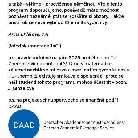
a také – věříme – procvičenou němčinou. Vřele tento
program doporučujeme, poněvadž máte možnost
poznávat neznámé, ptát se, rozšíříte si obzory. Takže
příští rok se neváhejte do Chemnitz vydat i vy.
Anna Ehlerová, 7.A
(fotodokumentace JaGi)
p.s. pravděpodobně na jaře 2026 proběhne na TU-
Chemnitz vícedenní soutěž týmů v matematice,
zájemci nechtě se mi ozvou; mezi naším gymnáziem a
TU-Chemnitz existuje smlouva o spolupráci, proto se
naši studenti tohoto programu mohou účastnit – pozn.
J. Ginzelová
p.s. na projekt Schnupperwoche se finančně podílí
DAAD