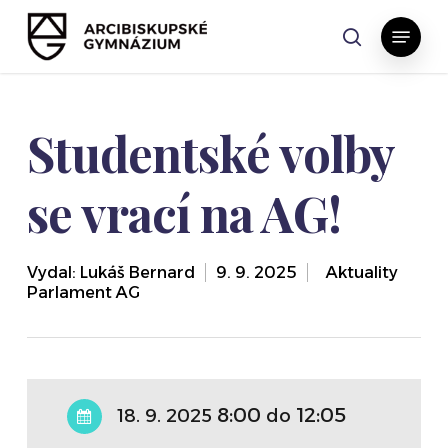
Skip
Menu
to
search
main
content
Studentské volby
se vrací na AG!
Vydal:
Lukáš Bernard
9. 9. 2025
,
Aktuality
,
Parlament AG
8:00
12:05
18. 9. 2025
do