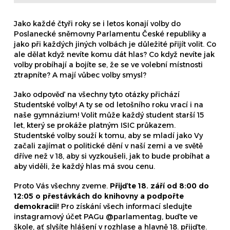
Jako každé čtyři roky se i letos konají volby do
Poslanecké sněmovny Parlamentu České republiky a
jako při každých jiných volbách je důležité přijít volit. Co
ale dělat když nevíte komu dát hlas? Co když nevíte jak
volby probíhají a bojíte se, že se ve volební místnosti
ztrapníte? A mají vůbec volby smysl?
Jako odpověď na všechny tyto otázky přichází
Studentské volby! A ty se od letošního roku vrací i na
naše gymnázium! Volit může každý student starší 15
let, který se prokáže platným ISIC průkazem.
Studentské volby souží k tomu, aby se mladí jako Vy
začali zajímat o politické dění v naší zemi a ve světě
dříve než v 18, aby si vyzkoušeli, jak to bude probíhat a
aby viděli, že každý hlas má svou cenu.
Proto Vás všechny zveme.
Přijďte 18. září od 8:00 do
12:05 o přestávkách do knihovny a podpořte
demokracii!
Pro získání všech informací sledujte
instagramový účet PAGu @parlamentag, buďte ve
škole, ať slyšíte hlášení v rozhlase a hlavně 18. přijďte.