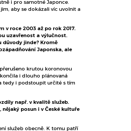
lastně i pro samotné Japonce.
im, aby se dokázali víc uvolnit a
 v roce 2003 až po rok 2017.
ou uzavřenost a výlučnost.
u důvody jinde? Kromě
o pozápadňování Japonska, ale
ch přerušeno krutou koronovou
skončila i dlouho plánovaná
 tedy i podstoupit určité s tím
íly např. v kvalitě služeb.
o, nějaký posun i v České kultuře
ení služeb obecně. K tomu patří