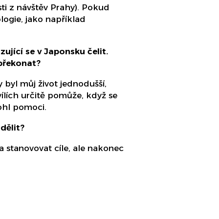
sti z návštěv Prahy). Pokud
ogie, jako například
ující se v Japonsku čelit.
 překonat?
y byl můj život jednodušší,
vílích určitě pomůže, když se
ohl pomoci.
dělit?
a stanovovat cíle, ale nakonec