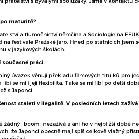
í přátelství s bývalými spolužáky. Jsme v kontaktu 
a po maturitě?
telství a tlumočnictví němčina a Sociologie na FFU
d na festivale Pražské jaro. Hned po státnicích jsem
inu v jazykových školách.
í současné práci.
 plný úvazek věnuji překladu filmových titulků pro j
íbí se mi i její flexibilita. Také se mi líbí po delší d
ež s Japonci.
ost staletí v ilegalitě. V posledních letech zažívá 
 žádný „boom“ nezažívá a ani ho v nejbližší době n
ych, že Japonci obecně mají spíš celkově vlažný pří
 pověrčiví.