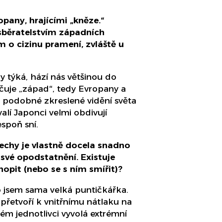
opany, hrajícími „kněze.“
 sběratelstvím západních
 o cizinu pramení, zvláště u
y týká, hází nás většinou do
ačuje „západ“, tedy Evropany a
 podobné zkreslené vidění světa
alí Japonci velmi obdivují
spoň sní.
 Čechy je vlastně docela snadno
své opodstatnění. Existuje
hopit (nebo se s ním smířit)?
to jsem sama velká puntičkářka.
přetvoří k vnitřnímu nátlaku na
dém jednotlivci vyvolá extrémní