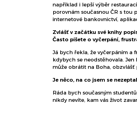
například i lepší výběr restaura
porovnám současnou ČR s tou pře
internetové bankovnictví, aplik
Zvlášť v začátku své knihy popi
Často píšete o vyčerpání, frus
Já bych řekla, že vyčerpáním a fr
kdybych se neodstěhovala. Jen by
může obrátit na Boha, obzvláš
Je něco, na co jsem se nezeptal
Ráda bych současným studentům v
nikdy nevíte, kam vás život zava