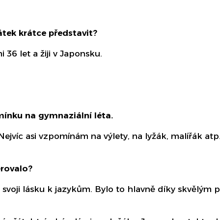
átek krátce představit?
 36 let a žiji v Japonsku.
ínku na gymnaziální léta.
íc asi vzpomínám na výlety, na lyžák, malířák atp. 
rovalo?
a svoji lásku k jazykům. Bylo to hlavně díky skvělým