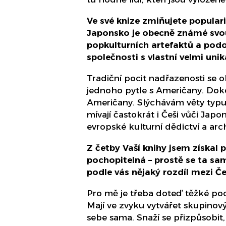
Ve své knize zmiňujete populari
Japonsko je obecně známé svou 
popkulturních artefaktů a podo
společnosti s vlastní velmi unik
Tradiční pocit nadřazenosti se 
jednoho pytle s Američany. Dokon
Američany. Slýchávám věty typu
mívají častokrát i Češi vůči Jap
evropské kulturní dědictví a arc
Z četby Vaší knihy jsem získal 
pochopitelná – prostě se ta sa
podle vás nějaký rozdíl mezi Če
Pro mě je třeba doteď těžké poch
Mají ve zvyku vytvářet skupinový
sebe sama. Snaží se přizpůsobit,