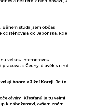
dodnes a některé z nich považuju
K. Během studií jsem občas
 se odstěhovala do Japonska, kde
ednu velkou internetovou
obě pracovat s Čechy, člověk s nimi
velký boom v Jižní Koreji. Je to
eočekávám. Křesťanů je tu velmi
stup k náboženství, ovšem znám