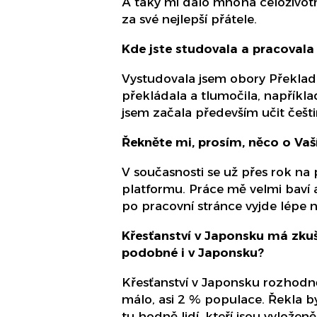
A taky mi dalo mnohá celoživotn
za své nejlepší přátele.
Kde jste studovala a pracoval
Vystudovala jsem obory Překlada
překládala a tlumočila, napříkla
jsem začala především učit češt
Řekněte mi, prosím, něco o Vaš
V současnosti se už přes rok na
platformu. Práce mě velmi baví a l
po pracovní stránce vyjde lépe n
Křesťanství v Japonsku má zkušen
podobné i v Japonsku?
Křesťanství v Japonsku rozhodně
málo, asi 2 % populace. Řekla b
tu hodně lidí, kteří jsou vyloženě