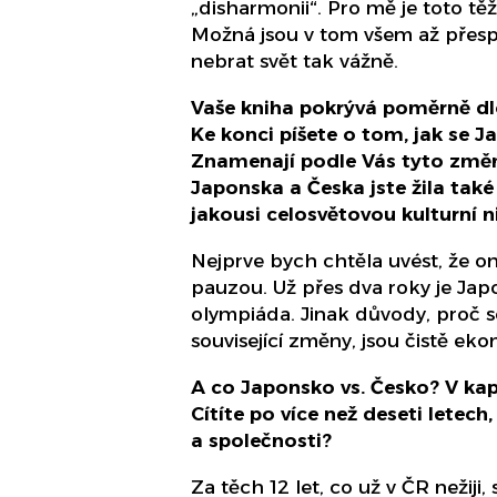
„disharmonii“. Pro mě je toto těž
Možná jsou v tom všem až přespří
nebrat svět tak vážně.
Vaše kniha pokrývá poměrně dl
Ke konci píšete o tom, jak se 
Znamenají podle Vás tyto změn
Japonska a Česka jste žila také
jakousi celosvětovou kulturní 
Nejprve bych chtěla uvést, že o
pauzou. Už přes dva roky je Jap
olympiáda. Jinak důvody, proč se
související změny, jsou čistě ek
A co Japonsko vs. Česko? V kapi
Cítíte po více než deseti letech
a společnosti?
Za těch 12 let, co už v ČR neži