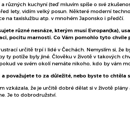
cí a různých kuchyní (teď mluvím spíše o své zkušeno
d lety, vidím velký posun. Některé moderní technol
ace na taxislužbu atp. v mnohém Japonsko i předčí.
sujete různé nesnáze, kterým musí Evropan(ka), usaz
traci, pocitu marnosti. Co Vám pomohlo tyto chvíle
ustrací určitě trpí i lidé v Čechách. Nemyslím si, že b
 ty potíže byly jiné. Člověku v životě v takových ch
ť pokud ve svém okolí nemáte nikoho, kdo by vám m
 a považujete to za důležité, nebo byste to chtěla s
zkázala, že je určitě dobré dělat si v životě plány 
ne. Je to dobrodružství.