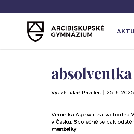
Skip
to
main
content
AKTU
absolventka
Vydal:
Lukáš Pavelec
25. 6. 2025
Veronika Ageiwa, za svobodna Ví
v Česku. Společně se pak odstěh
manželky
.