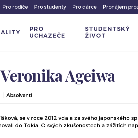
Pro rodiče
Pro studenty
Pro dárce
Pronájem pro
PRO
STUDENTSKÝ
ALITY
UCHAZEČE
ŽIVOT
 Veronika Ageiwa
Absolventi
šková, se v roce 2012 vdala za svého japonského sp
ovali do Tokia. O svých zkušenostech a zážitích na