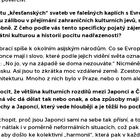
tu „křesťanských“ svateb ve falešných kaplích s Evr
zálibou v přejímání zahraničních kulturních jevů,
bně. Z čeho podle vás tento specificky pojatý zájem
átní kulturou a historií pocitu nadřazenosti?
obrací spíše k okolním asijským národům. Co se Evrop
ce mají i slovo, které podle jejich vidění světa ozn
: „No jo, vy na západě se doma nezouváte.“ Nicméně
onsku. Asi jsou to zkrátka moc vzdálené země. Zcestov
hitekturu. Mnoho z nich bylo v Praze, nebo o tom ale
pocit, že většina kulturních rozdílů mezi Japonci a
má věc dá dělat tak nebo onak, a oba způsoby mají 
chy a Japonci, který vede hlouběji a je těžší ho poc
opit, proč jsou Japonci sami na sebe tak přísní, a 
 nátlak i v poměrně neformálních situacích, což pak 
 aby došlo ke kolektivní „harmonii“, která pak v kaž