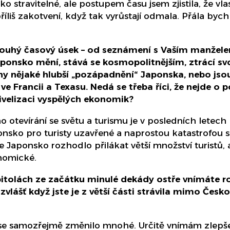
ko stravitelné, ale postupem času jsem zjistila, že v
liš zakotvení, když tak vyrůstají odmala. Přála bych j
ouhý časový úsek – od seznámení s Vaším manželem
Japonsko mění, stává se kosmopolitnějším, ztrácí sv
y nějaké hlubší „pozápadnění“ Japonska, nebo jso
 ve Francii a Texasu. Nedá se třeba říci, že nejde 
nivelizaci vyspělých ekonomik?
no otevírání se světu a turismu je v posledních lete
onsko pro turisty uzavřené a naprostou katastrofou 
 Japonsko rozhodlo přilákat větší množství turistů, a
onomické.
tolách ze začátku minulé dekády ostře vnímáte rozd
, zvlášť když jste je z větší části strávila mimo Česk
ji, se samozřejmě změnilo mnohé. Určitě vnímám zlepš