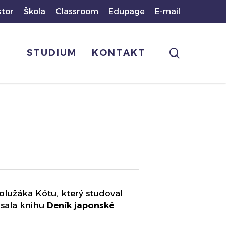
stor
Škola
Classroom
Edupage
E-mail
search
STUDIUM
KONTAKT
olužáka Kótu, který studoval
psala knihu
Deník japonské