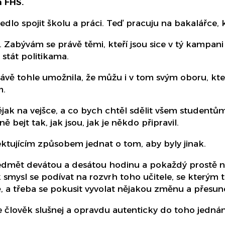
a FHS.
edlo spojit školu a práci. Teď pracuju na bakalářce, 
. Zabývám se právě těmi, kteří jsou sice v tý kampani
stát politikama.
ávě tohle umožnila, že můžu i v tom svým oboru, kte
m.
jak na vejšce, a co bych chtěl sdělit všem studentů
ně bejt tak, jak jsou, jak je někdo připravil.
ktujícím způsobem jednat o tom, aby byly jinak.
edmět devátou a desátou hodinu a pokaždý prostě ne
mysl se podívat na rozvrh toho učitele, se kterým t
ě, a třeba se pokusit vyvolat nějakou změnu a přesuno
 člověk slušnej a opravdu autenticky do toho jednání