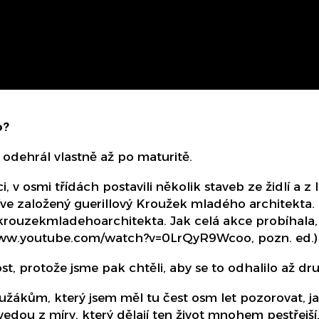
o?
se odehrál vlastně až po maturitě.
, v osmi třídách postavili několik staveb ze židlí a z 
dříve založený guerillový Kroužek mladého architekta.
rouzekmladehoarchitekta. Jak celá akce probíhala
www.youtube.com/watch?v=0LrQyR9Wcoo, pozn. ed.)
st, protože jsme pak chtěli, aby se to odhalilo až dr
žákům, který jsem měl tu čest osm let pozorovat, ja
vedou z míry, který dělají ten život mnohem pestřejší,