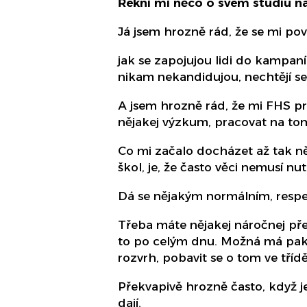
Řekni mi něco o svém studiu n
Já jsem hrozně rád, že se mi pov
jak se zapojujou lidi do kampaní
nikam nekandidujou, nechtějí se 
A jsem hrozně rád, že mi FHS pr
nějakej výzkum, pracovat na to
Co mi začalo docházet až tak ně
škol, je, že často věci nemusí nut
Dá se nějakým normálním, respe
Třeba máte nějakej náročnej př
to po celým dnu. Možná má pak s
rozvrh, pobavit se o tom ve tříd
Překvapivě hrozně často, když je
dají.