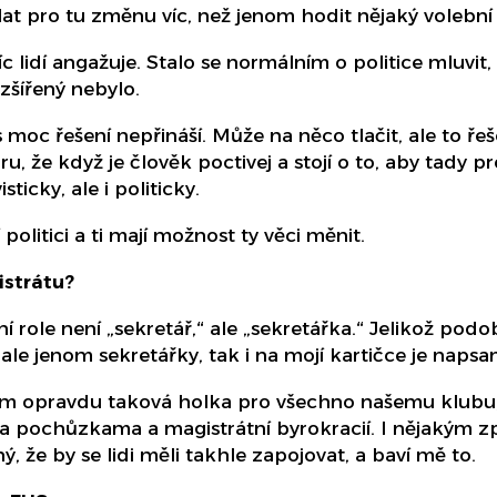
lat pro tu změnu víc, než jenom hodit nějaký volební 
 lidí angažuje. Stalo se normálním o politice mluvit, 
zšířený nebylo.
 moc řešení nepřináší. Může na něco tlačit, ale to ře
ru, že když je člověk poctivej a stojí o to, aby tady 
ticky, ale i politicky.
olitici a ti mají možnost ty věci měnit.
istrátu?
 role není „sekretář,“ ale „sekretářka.“ Jelikož podob
é, ale jenom sekretářky, tak i na mojí kartičce je nap
sem opravdu taková holka pro všechno našemu klubu,
jma pochůzkama a magistrátní byrokracií. I nějaký
ý, že by se lidi měli takhle zapojovat, a baví mě to.