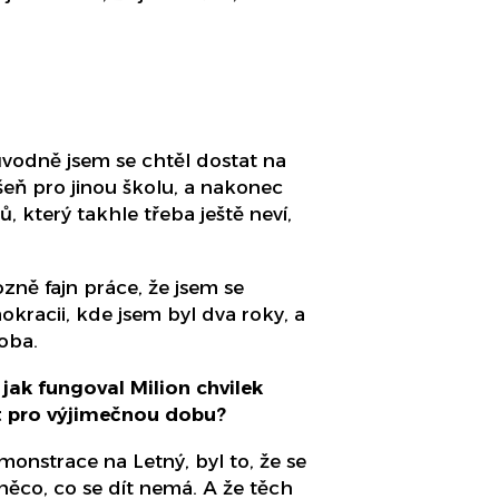
ůvodně jsem se chtěl dostat na
šeň pro jinou školu, a nakonec
 který takhle třeba ještě neví,
zně fajn práce, že jsem se
kracii, kde jsem byl dva roky, a
oba.
 jak fungoval Milion chvilek
st pro výjimečnou dobu?
monstrace na Letný, byl to, že se
je něco, co se dít nemá. A že těch