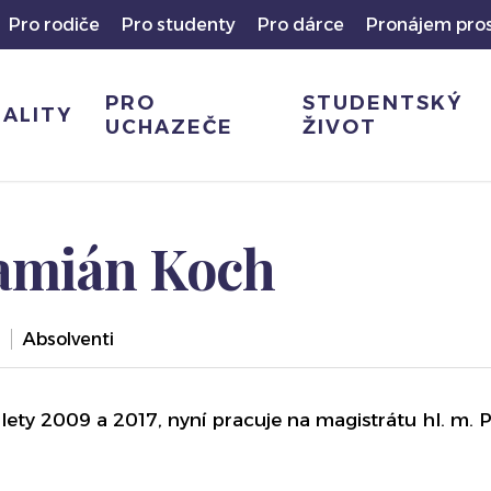
Pro rodiče
Pro studenty
Pro dárce
Pronájem pro
PRO
STUDENTSKÝ
ALITY
UCHAZEČE
ŽIVOT
Damián Koch
Absolventi
ty 2009 a 2017, nyní pracuje na magistrátu hl. m. P