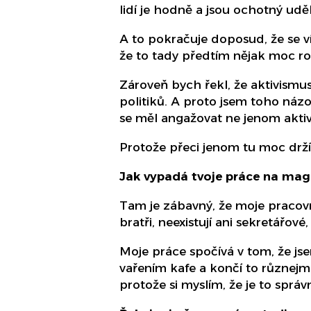
lidí je hodně a jsou ochotný udě
A to pokračuje doposud, že se víc
že to tady předtím nějak moc ro
Zároveň bych řekl, že aktivismus
politiků. A proto jsem toho názo
se měl angažovat ne jenom aktivis
Protože přeci jenom tu moc drží p
Jak vypadá tvoje práce na mag
Tam je zábavný, že moje pracovní
bratři, neexistují ani sekretářov
Moje práce spočívá v tom, že j
vařením kafe a končí to různe
protože si myslím, že je to správn