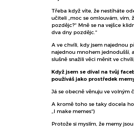
Třeba když víte, že nestíháte o
učiteli „moc se omlouvám, vím, 
pozdějc?“ Mně se na vejšce klidně
dva dny pozdějc.“
A ve chvíli, kdy jsem najednou p
najednou mnohem jednodušší, a č
slušně snažili věci měnit ve chvíl
Když jsem se díval na tvůj fac
používáš jako prostředek memy,
Já se obecně věnuju ve volným 
A kromě toho se taky docela ho
„I make memes“)
Protože si myslím, že memy jsou