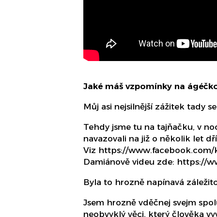
Jaké máš vzpomínky na ágéčk
Můj asi nejsilnější zážitek tady 
Tehdy jsme tu na tajňačku, v noci
navazovali na již o několik let 
Viz https://www.facebook.com/k
Damiánově videu zde: https://
Byla to hrozně napínavá záležito
Jsem hrozně vděčnej svejm spolu
neobvyklý věci, který člověka vy