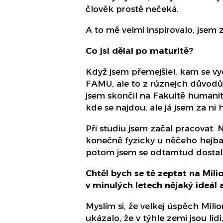
člověk prostě nečeká.
A to mě velmi inspirovalo, jsem z
Co jsi dělal po maturitě?
Když jsem přemejšlel, kam se vy
FAMU, ale to z různejch důvodů 
jsem skončil na Fakultě humanitn
kde se najdou, ale já jsem za ni 
Při studiu jsem začal pracovat. 
konečně fyzicky u něčeho hejbal
potom jsem se odtamtud dostal 
Chtěl bych se tě zeptat na Mili
v minulých letech nějaký ideál
Myslím si, že velkej úspěch Mili
ukázalo, že v týhle zemi jsou lidi