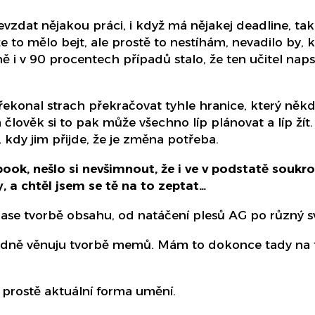
devzdat nějakou práci, i když má nějakej deadline, t
že to mělo bejt, ale prostě to nestíhám, nevadilo by
 i v 90 procentech případů stalo, že ten učitel napsa
řekonal strach překračovat tyhle hranice, který někdo
lověk si to pak může všechno líp plánovat a líp žít
i, kdy jim přijde, že je změna potřeba.
ebook, nešlo si nevšimnout, že i ve v podstatě sou
 a chtěl jsem se tě na to zeptat…
čase tvorbě obsahu, od natáčení plesů AG po různý s
dně věnuju tvorbě memů. Mám to dokonce tady na tr
 prostě aktuální forma umění.