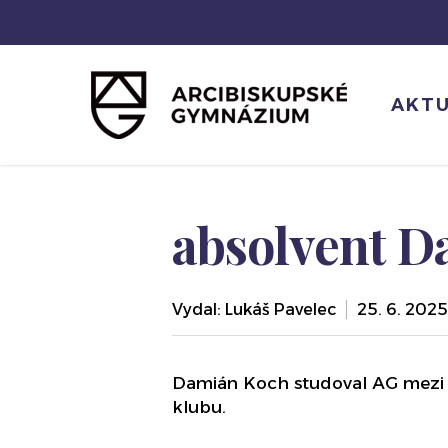
Skip
to
main
content
AKTU
absolvent 
Vydal:
Lukáš Pavelec
25. 6. 2025
Damián Koch studoval AG mezi le
klubu.