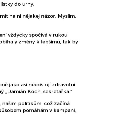
lístky do urny.
mít na ni nějakej názor. Myslím,
šení vždycky spočívá v rukou
probíhaly změny k lepšímu, tak by
ně jako asi neexistují zdravotní
saný „Damián Koch, sekretářka.“
 našim politikům, což začíná
m způsobem pomáhám v kampani,