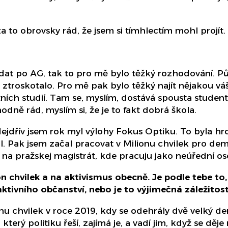
a to obrovsky rád, že jsem si tímhlectím mohl projít.
dat po AG, tak to pro mě bylo těžký rozhodování. P
ztroskotalo. Pro mě pak bylo těžký najít nějakou vá
ích studií. Tam se, myslím, dostává spousta studentů,
hodně rád, myslím si, že je to fakt dobrá škola.
Nejdřív jsem rok myl výlohy Fokus Optiku. To byla hro
. Pak jsem začal pracovat v Milionu chvilek pro demo
na pražskej magistrát, kde pracuju jako neúřední os
on chvilek a na aktivismus obecně. Je podle tebe to,
 aktivního občanství, nebo je to výjimečná záležito
onu chvilek v roce 2019, kdy se odehrály dvě velký de
, který politiku řeší, zajímá je, a vadí jim, když se dě