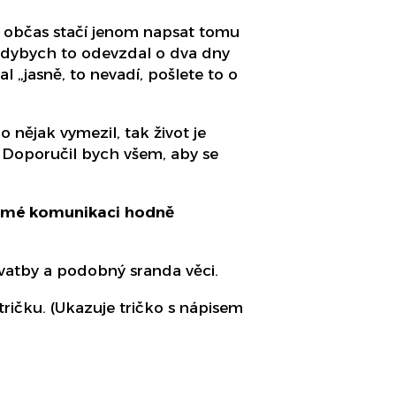
ak občas stačí jenom napsat tomu
, kdybych to odevzdal o dva dny
l „jasně, to nevadí, pošlete to o
 nějak vymezil, tak život je
. Doporučil bych všem, aby se
kromé komunikaci hodně
vatby a podobný sranda věci.
ičku. (Ukazuje tričko s nápisem