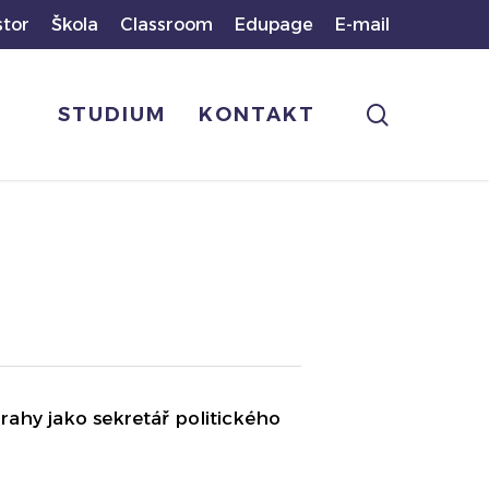
stor
Škola
Classroom
Edupage
E-mail
search
STUDIUM
KONTAKT
rahy jako sekretář politického