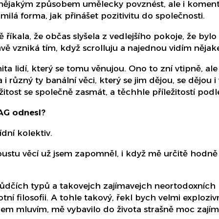
i nějakým způsobem umělecky povznést, ale i komentá
 milá forma, jak přinášet pozitivitu do společnosti.
říkala, že občas slyšela z vedlejšího pokoje, že bylo
ávě vzniká tím, když scrolluju a najednou vidím něja
ta lidí, který se tomu věnujou. Ono to zní vtipně, ale 
 i různý ty banální věci, který se jim dějou, se dějou
ežitost se společně zasmát, a těchhle příležitostí pod
 AG odnesl?
dní kolektiv.
poustu věcí už jsem zapomněl, i když mě určitě hodně 
vůdčích typů a takovejch zajímavejch neortodoxních l
tní filosofii. A tohle takový, řekl bych velmi explozivn
o čem mluvím, mě vybavilo do života strašně moc zaj