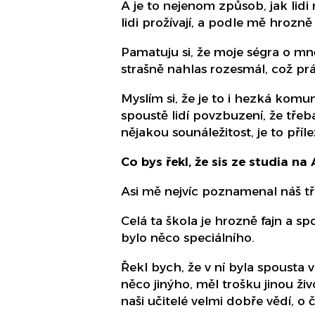
A je to nejenom způsob, jak lid
lidi prožívají, a podle mě hrozně
Pamatuju si, že moje ségra o mně 
strašně nahlas rozesmál, což pr
Myslím si, že je to i hezká komuni
spoustě lidí povzbuzení, že třeba
nějakou sounáležitost, je to příl
Co bys řekl, že sis ze studia na
Asi mě nejvíc poznamenal náš tří
Celá ta škola je hrozně fajn a s
bylo něco speciálního.
Řekl bych, že v ní byla spousta 
něco jinýho, měl trošku jinou živo
naši učitelé velmi dobře vědí, 