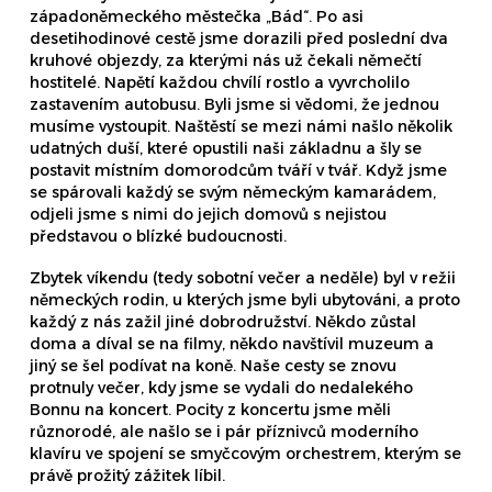
západoněmeckého městečka „Bád“. Po asi
desetihodinové cestě jsme dorazili před poslední dva
kruhové objezdy, za kterými nás už čekali němečtí
hostitelé. Napětí každou chvílí rostlo a vyvrcholilo
zastavením autobusu. Byli jsme si vědomi, že jednou
musíme vystoupit. Naštěstí se mezi námi našlo několik
udatných duší, které opustili naši základnu a šly se
postavit místním domorodcům tváří v tvář. Když jsme
se spárovali každý se svým německým kamarádem,
odjeli jsme s nimi do jejich domovů s nejistou
představou o blízké budoucnosti.
Zbytek víkendu (tedy sobotní večer a neděle) byl v režii
německých rodin, u kterých jsme byli ubytováni, a proto
každý z nás zažil jiné dobrodružství. Někdo zůstal
doma a díval se na filmy, někdo navštívil muzeum a
jiný se šel podívat na koně. Naše cesty se znovu
protnuly večer, kdy jsme se vydali do nedalekého
Bonnu na koncert. Pocity z koncertu jsme měli
různorodé, ale našlo se i pár příznivců moderního
klavíru ve spojení se smyčcovým orchestrem, kterým se
právě prožitý zážitek líbil.