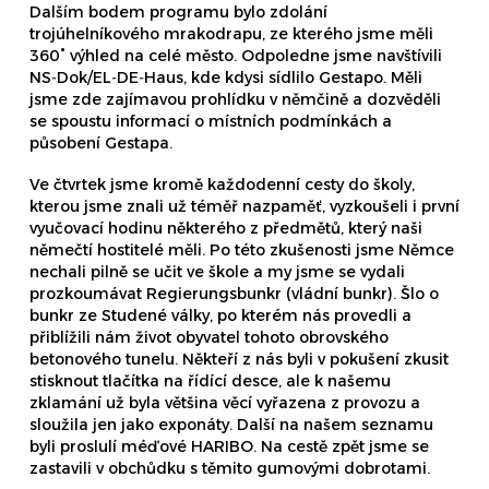
Dalším bodem programu bylo zdolání
trojúhelníkového mrakodrapu, ze kterého jsme měli
360° výhled na celé město. Odpoledne jsme navštívili
NS­‑Dok/EL­‑DE­‑Haus, kde kdysi sídlilo Gestapo. Měli
jsme zde zajímavou prohlídku v němčině a dozvěděli
se spoustu informací o místních podmínkách a
působení Gestapa.
Ve čtvrtek jsme kromě každodenní cesty do školy,
kterou jsme znali už téměř nazpaměť, vyzkoušeli i první
vyučovací hodinu některého z předmětů, který naši
němečtí hostitelé měli. Po této zkušenosti jsme Němce
nechali pilně se učit ve škole a my jsme se vydali
prozkoumávat Regierungsbunkr (vládní bunkr). Šlo o
bunkr ze Studené války, po kterém nás provedli a
přiblížili nám život obyvatel tohoto obrovského
betonového tunelu. Někteří z nás byli v pokušení zkusit
stisknout tlačítka na řídící desce, ale k našemu
zklamání už byla většina věcí vyřazena z provozu a
sloužila jen jako exponáty. Další na našem seznamu
byli proslulí méďové HARIBO. Na cestě zpět jsme se
zastavili v obchůdku s těmito gumovými dobrotami.