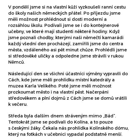
V pondělí jsme si na vlastní kůži vyzkoušeli ranní cestu
do školy našich německých přátel. Po příjezdu jsme
měli možnost prohlédnout si dosti moderní a
rozsáhlou školu. Podívali jsme se i do kontejnerové
učebny, ve které mají studenti některé hodiny. Když
jsme poznali chodby, kterými naši němečtí kamarádi
každý všední den procházejí, zamířili jsme do centra
města, vzdáleného asi pět minut chůze. Prohlédli jsme
si středověké uličky a odpoledne jsme strávili v rukou
Němců.
Následující den se všichni účastníci výměny vypravili do
Cách, kde jsme měli prohlídku místní katedrály a
muzea Karla Velikého. Poté jsme měli možnost
prozkoumat město i na vlastní pěst. Načerpáni
středověkem a plní dojmů z Cách jsme se domů vrátili
k večeru.
Středa byla dalším dnem stráveným mimo „Bád“.
Tentokrát jsme se podívali do Kolína, a to pouze
s českými žáky. Čekala nás prohlídka Kolínského dómu,
který na fotkách v učebnici vypadal podstatně menší.