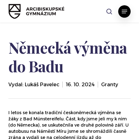
Skip
Menu
to
search
main
content
Německá výměna
do Badu
Vydal:
Lukáš Pavelec
16. 10. 2024
Granty
I letos se konala tradiční českoněmecká výměna se
žáky z Bad Münstereifelu. Část, kdy jsme jeli my k nim
(do Německa), se uskutečnila ve druhé polovině září. U
autobusu na Náměstí Míru jsme se shromáždili časně
zrána a vydali se na celodenní jízdu až do