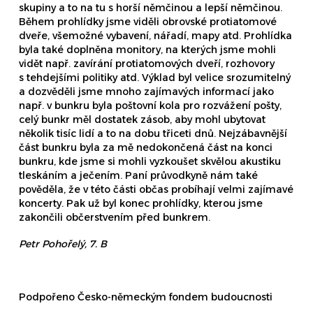
skupiny a to na tu s horší němčinou a lepší němčinou.
Během prohlídky jsme viděli obrovské protiatomové
dveře, všemožné vybavení, nářadí, mapy atd. Prohlídka
byla také doplněna monitory, na kterých jsme mohli
vidět např. zavírání protiatomových dveří, rozhovory
s tehdejšími politiky atd. Výklad byl velice srozumitelný
a dozvěděli jsme mnoho zajímavých informací jako
např. v bunkru byla poštovní kola pro rozvážení pošty,
celý bunkr měl dostatek zásob, aby mohl ubytovat
několik tisíc lidí a to na dobu třiceti dnů. Nejzábavnější
část bunkru byla za mě nedokončená část na konci
bunkru, kde jsme si mohli vyzkoušet skvělou akustiku
tleskáním a ječením. Paní průvodkyně nám také
pověděla, že v této části občas probíhají velmi zajímavé
koncerty. Pak už byl konec prohlídky, kterou jsme
zakončili občerstvením před bunkrem.
Petr Pohořelý, 7. B
Podpořeno Česko-německým fondem budoucnosti