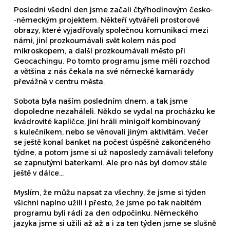
Poslední všední den jsme začali čtyřhodinovým česko­
‑německým projektem. Někteří vytvářeli prostorové
obrazy, které vyjadřovaly společnou komunikaci mezi
námi, jiní prozkoumávali svět kolem nás pod
mikroskopem, a další prozkoumávali město při
Geocachingu. Po tomto programu jsme měli rozchod
a většina z nás čekala na své německé kamarády
převážně v centru města.
Sobota byla naším posledním dnem, a tak jsme
dopoledne nezaháleli. Někdo se vydal na procházku ke
kvádrovité kapličce, jiní hráli minigolf kombinovaný
s kulečníkem, nebo se věnovali jiným aktivitám. Večer
se ještě konal banket na počest úspěšně zakončeného
týdne, a potom jsme si už naposledy zamávali telefony
se zapnutými baterkami. Ale pro nás byl domov stále
ještě v dálce…
Myslím, že můžu napsat za všechny, že jsme si týden
všichni naplno užili i přesto, že jsme po tak nabitém
programu byli rádi za den odpočinku. Německého
jazyka jsme si užili až až a i za ten týden jsme se slušně