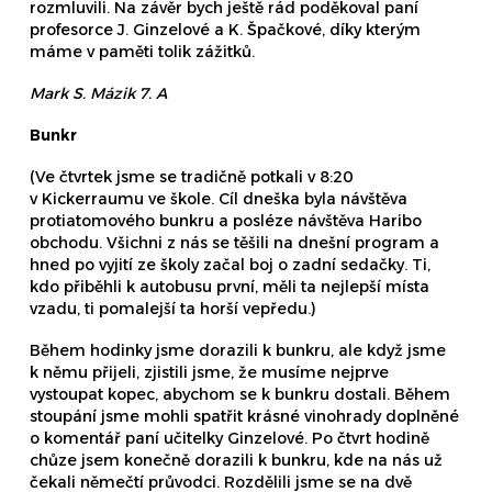
rozmluvili. Na závěr bych ještě rád poděkoval paní
profesorce J. Ginzelové a K. Špačkové, díky kterým
máme v paměti tolik zážitků.
Mark S. Mázik 7. A
Bunkr
(Ve čtvrtek jsme se tradičně potkali v 8:20
v Kickerraumu ve škole. Cíl dneška byla návštěva
protiatomového bunkru a posléze návštěva Haribo
obchodu. Všichni z nás se těšili na dnešní program a
hned po vyjití ze školy začal boj o zadní sedačky. Ti,
kdo přiběhli k autobusu první, měli ta nejlepší místa
vzadu, ti pomalejší ta horší vepředu.)
Během hodinky jsme dorazili k bunkru, ale když jsme
k němu přijeli, zjistili jsme, že musíme nejprve
vystoupat kopec, abychom se k bunkru dostali. Během
stoupání jsme mohli spatřit krásné vinohrady doplněné
o komentář paní učitelky Ginzelové. Po čtvrt hodině
chůze jsem konečně dorazili k bunkru, kde na nás už
čekali němečtí průvodci. Rozdělili jsme se na dvě