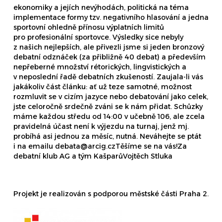
ekonomiky a jejích nevýhodách, politická na téma
implementace formy tzv. negativního hlasování a jedna
sportovní ohledně přínosu výplatních limitů
pro profesionální sportovce. Výsledky sice nebyly
z našich nejlepších, ale přivezli jsme si jeden bronzový
debatní odznáček (za přibližně 40 debat) a především
nepřeberné množství rétorických, lingvistických a
v neposlední řadě debatních zkušeností. Zaujala-li vás
jakákoliv část článku: ať už teze samotné, možnost
rozmluvit se v cizím jazyce nebo debatování jako celek,
jste celoročně srdečně zváni se k nám přidat. Schůzky
máme každou středu od 14:00 v učebně 106, ale zcela
pravidelná účast není k výjezdu na turnaj, jenž mj.
probíhá asi jednou za měsíc, nutná. Neváhejte se ptát
i na emailu debata@arcig.czTěšíme se na vás!Za
debatní klub AG a tým KašparůVojtěch Stluka
Projekt je realizován s podporou městské části Praha 2.