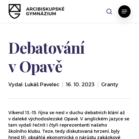
Skip
Menu
to
search
main
content
Debatování
v Opavě
Vydal:
Lukáš Pavelec
16. 10. 2023
Granty
Víkend 13.-15. října se nesl v duchu debatních klání až
v daleké východoslezské Opavě. V anglickém jazyce se
tam vydali řečnit i čtyři reprezentanti našeho
školního klubu. Teze, tedy diskutovaná tvrzení, byly
hned tři: obsáhlá ekonomická o nárůstu zakázkové