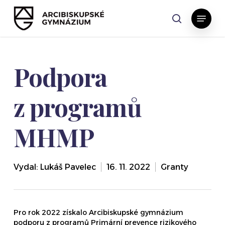
Skip
Menu
to
search
main
content
Podpora
z programů
MHMP
Vydal:
Lukáš Pavelec
16. 11. 2022
Granty
Pro rok 2022 získalo Arcibiskupské gymnázium
podporu z programů Primární prevence rizikového