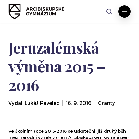
Skip
Menu
to
search
main
content
Jeruzalémská
výměna 2015 –
2016
Vydal:
Lukáš Pavelec
16. 9. 2016
Granty
Ve školním roce 2015-2016 se uskutečnil již druhý běh
mezinárodní výměny mezi Arcibiskupským gymnáziem