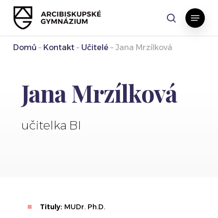
Skip
Menu
to
search
main
content
Domů
–
Kontakt
–
Učitelé
–
Jana Mrzílková
Jana Mrzílková
učitelka BI
Tituly:
MUDr. Ph.D.