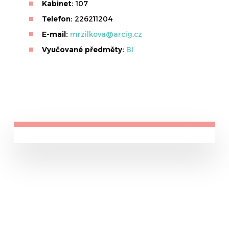
Kabinet:
107
Telefon:
226211204
E-mail:
mrzilkova@arcig.cz
Vyučované předměty:
BI