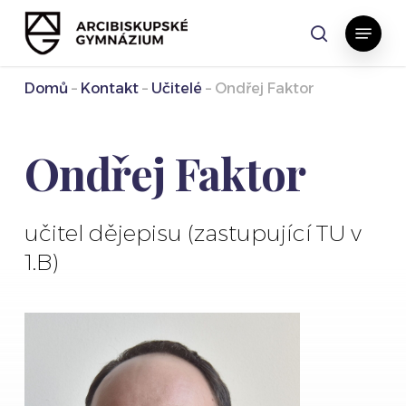
Skip
Menu
to
search
main
content
Domů
–
Kontakt
–
Učitelé
–
Ondřej Faktor
Ondřej Faktor
učitel dějepisu (zastupující TU v
1.B)