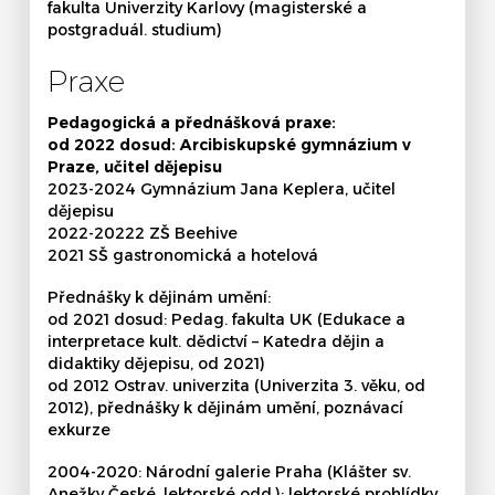
fakulta Univerzity Karlovy (magisterské a
postgraduál. studium)
Praxe
Pedagogická a přednášková praxe:
od 2022 dosud: Arcibiskupské gymnázium v
Praze, učitel dějepisu
2023-2024 Gymnázium Jana Keplera, učitel
dějepisu
2022-20222 ZŠ Beehive
2021 SŠ gastronomická a hotelová
Přednášky k dějinám umění:
od 2021 dosud: Pedag. fakulta UK (Edukace a
interpretace kult. dědictví – Katedra dějin a
didaktiky dějepisu, od 2021)
od 2012 Ostrav. univerzita (Univerzita 3. věku, od
2012), přednášky k dějinám umění, poznávací
exkurze
2004-2020: Národní galerie Praha (Klášter sv.
Anežky České, lektorské odd.); lektorské prohlídky,