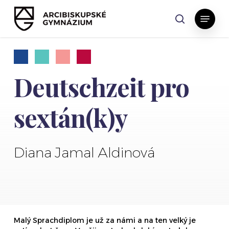
Skip
Menu
to
search
main
content
Deutschzeit pro
sextán(k)y
Diana Jamal Aldinová
Malý Sprachdiplom je už za námi a na ten velký je