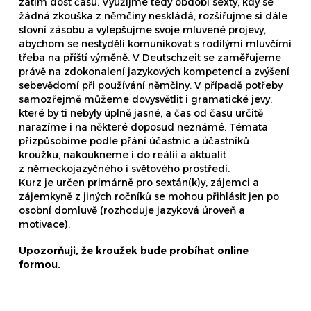
zatím dost času. Využijme tedy období sexty, kdy se
žádná zkouška z němčiny neskládá, rozšiřujme si dále
slovní zásobu a vylepšujme svoje mluvené projevy,
abychom se nestyděli komunikovat s rodilými mluvčími
třeba na příští výměně. V Deutschzeit se zaměřujeme
právě na zdokonalení jazykových kompetencí a zvýšení
sebevědomí při používání němčiny. V případě potřeby
samozřejmě můžeme dovysvětlit i gramatické jevy,
které by ti nebyly úplně jasné, a čas od času určitě
narazíme i na některé doposud neznámé. Témata
přizpůsobíme podle přání účastnic a účastníků
kroužku, nakoukneme i do reálií a aktualit
z německojazyčného i světového prostředí.
Kurz je určen primárně pro sextán(k)y, zájemci a
zájemkyně z jiných ročníků se mohou přihlásit jen po
osobní domluvě (rozhoduje jazyková úroveň a
motivace).
Upozorňuji, že kroužek bude probíhat online
formou.