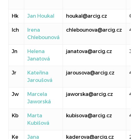
Hk
Jan Houkal
houkal@arcig.cz
011
Ich
Irena
chlebounova@arcig.cz
40
Chlebounová
Jn
Helena
janatova@arcig.cz
314
Janatová
Jr
Kateřina
jarousova@arcig.cz
410
Jaroušová
Jw
Marcela
jaworska@arcig.cz
414
Jaworská
Kb
Marta
kubisova@arcig.cz
40
Kubišová
Ke
Jana
kaderova@arcig.cz
20