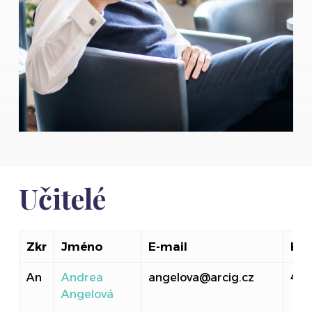
Učitelé
Zkr
Jméno
E-mail
Kab
An
Andrea
angelova@arcig.cz
40
Angelová