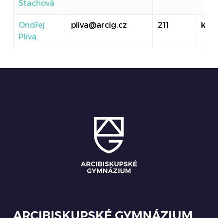
Stachová
Ondřej
pliva@arcig.cz
211
kanc
Plíva
ARCIBISKUPSKÉ GYMNÁZIUM