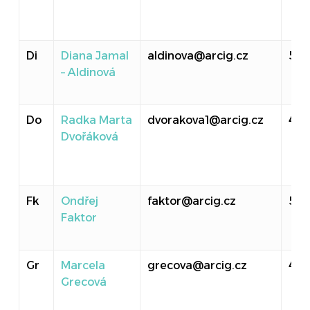
Di
Diana Jamal
aldinova@arcig.cz
50
– Aldinová
Do
Radka Marta
dvorakova1@arcig.cz
414
Dvořáková
Fk
Ondřej
faktor@arcig.cz
501
Faktor
Gr
Marcela
grecova@arcig.cz
40
Grecová