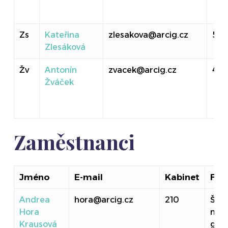
Zs
Kateřina
zlesakova@arcig.cz
518
Zlesáková
Žv
Antonín
zvacek@arcig.cz
40
Žváček
Zaměstnanci
Jméno
E-mail
Kabinet
Fun
Andrea
hora@arcig.cz
210
ŠK, 
Hora
medi
Krausová
gra