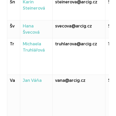
Sn
Karin
steinerova@arcig.cz
519
Steinerová
Šv
Hana
svecova@arcig.cz
513
Švecová
Tr
Michaela
truhlarova@arcig.cz
107
Truhlářová
Va
Jan Váňa
vana@arcig.cz
524