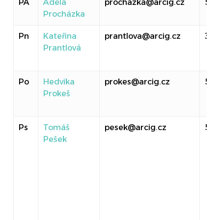
PA
Adéla
prochazka@arcig.cz
50
Procházka
Pn
Kateřina
prantlova@arcig.cz
310
Prantlová
Po
Hedvika
prokes@arcig.cz
524
Prokeš
Ps
Tomáš
pesek@arcig.cz
517
Pešek