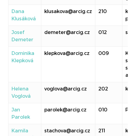
Dana
klusakova@arcig.cz
210
kanc
Klusáková
pro
Josef
demeter@arcig.cz
012
spr
Demeter
Dominika
klepkova@arcig.cz
009
Koo
Klepková
spol
stín
a ev
Helena
voglova@arcig.cz
202
knih
Voglová
Jan
parolek@arcig.cz
010
PR
Parolek
Kamila
stachova@arcig.cz
211
kanc