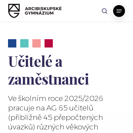
Skip
Menu
to
search
main
content
Učitelé a
zaměstnanci
Ve školním roce 2025/2026
pracuje na AG 65 učitelů
(přibližně 45 přepočtených
úvazků) různých věkových