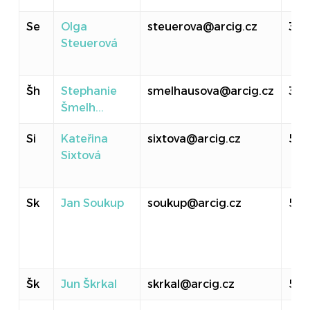
Se
Olga
steuerova@arcig.cz
314
Steuerová
Šh
Stephanie
smelhausova@arcig.cz
30
Šmelh...
Si
Kateřina
sixtova@arcig.cz
516
Sixtová
Sk
Jan Soukup
soukup@arcig.cz
501
Šk
Jun Škrkal
skrkal@arcig.cz
513