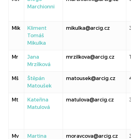
Marchionni
Mik
Kliment
mikulka@arcig.cz
310
Tomáš
Mikulka
Mr
Jana
mrzilkova@arcig.cz
107
Mrzílková
Mš
Štěpán
matousek@arcig.cz
40
Matoušek
Mt
Kateřina
matulova@arcig.cz
314
Matulová
Mv
Martina
moravcova@arcig.cz
30