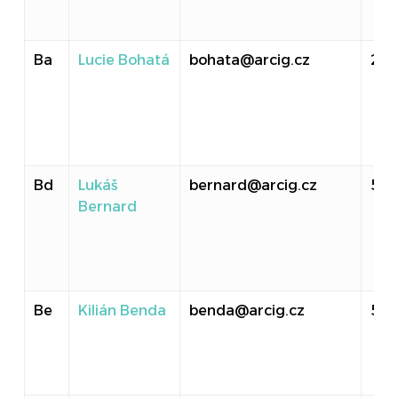
Ba
Lucie Bohatá
bohata@arcig.cz
20
Bd
Lukáš
bernard@arcig.cz
513
Bernard
Be
Kilián Benda
benda@arcig.cz
513