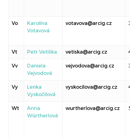
Vo
Karolína
votavova@arcig.cz
310
Votavová
Vt
Petr Vetiška
vetiska@arcig.cz
40
Vv
Daniela
vejvodova@arcig.cz
30
Vejvodová
Vy
Lenka
vyskocilova@arcig.cz
40
Vyskočilová
Wt
Anna
wurtherlova@arcig.cz
516
Würtherlová