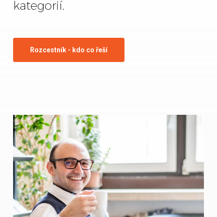
kategorií.
Rozcestník - kdo co řeší