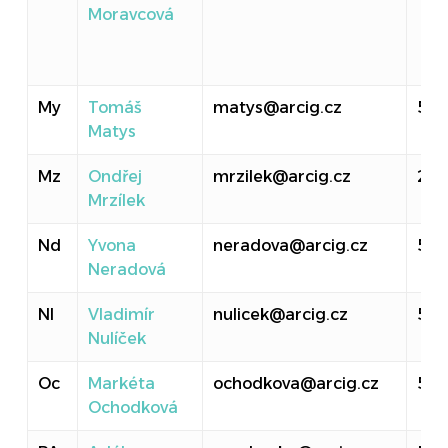
Moravcová
My
Tomáš
matys@arcig.cz
50
Matys
Mz
Ondřej
mrzilek@arcig.cz
20
Mrzílek
Nd
Yvona
neradova@arcig.cz
519
Neradová
Nl
Vladimír
nulicek@arcig.cz
513
Nulíček
Oc
Markéta
ochodkova@arcig.cz
516
Ochodková