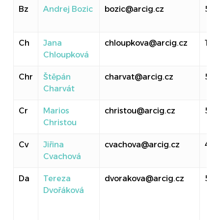
Bz
Andrej Bozic
bozic@arcig.cz
52
Ch
Jana
chloupkova@arcig.cz
107
Chloupková
Chr
Štěpán
charvat@arcig.cz
524
Charvát
Cr
Marios
christou@arcig.cz
501
Christou
Cv
Jiřina
cvachova@arcig.cz
40
Cvachová
Da
Tereza
dvorakova@arcig.cz
50
Dvořáková