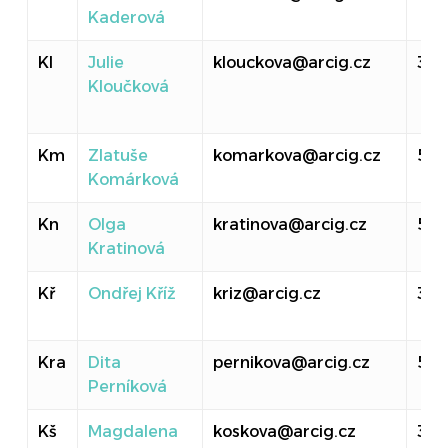
Kaderová
Kl
Julie
klouckova@arcig.cz
314
Kloučková
Km
Zlatuše
komarkova@arcig.cz
516
Komárková
Kn
Olga
kratinova@arcig.cz
52
Kratinová
Kř
Ondřej Kříž
kriz@arcig.cz
310
Kra
Dita
pernikova@arcig.cz
50
Perníková
Kš
Magdalena
koskova@arcig.cz
314