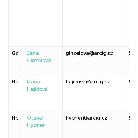
Gz
Jana
ginzelova@arcig.cz
519
Ginzelová
Ha
Ivana
hajicova@arcig.cz
524
Hajičová
Hb
Otakar
hybner@arcig.cz
50
Hybner