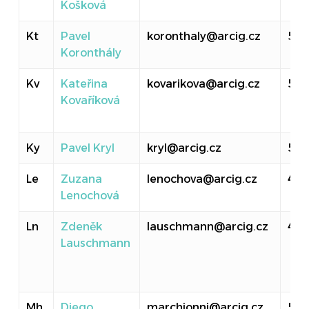
Košková
Kt
Pavel
koronthaly@arcig.cz
524
Koronthály
Kv
Kateřina
kovarikova@arcig.cz
50
Kovaříková
Ky
Pavel Kryl
kryl@arcig.cz
513
Le
Zuzana
lenochova@arcig.cz
414
Lenochová
Ln
Zdeněk
lauschmann@arcig.cz
410
Lauschmann
Mh
Diego
marchionni@arcig.cz
518