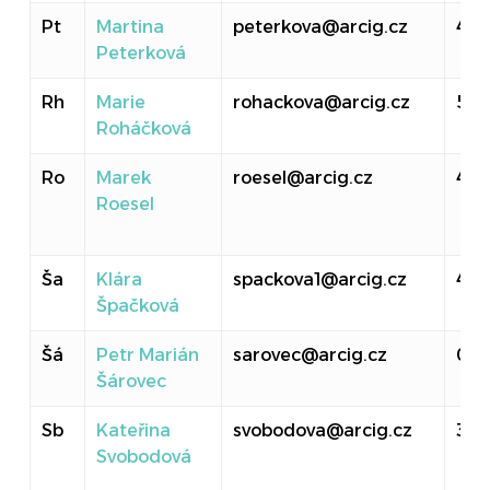
Pt
Martina
peterkova@arcig.cz
40
Peterková
Rh
Marie
rohackova@arcig.cz
516
Roháčková
Ro
Marek
roesel@arcig.cz
414
Roesel
Ša
Klára
spackova1@arcig.cz
410
Špačková
Šá
Petr Marián
sarovec@arcig.cz
011
Šárovec
Sb
Kateřina
svobodova@arcig.cz
30
Svobodová