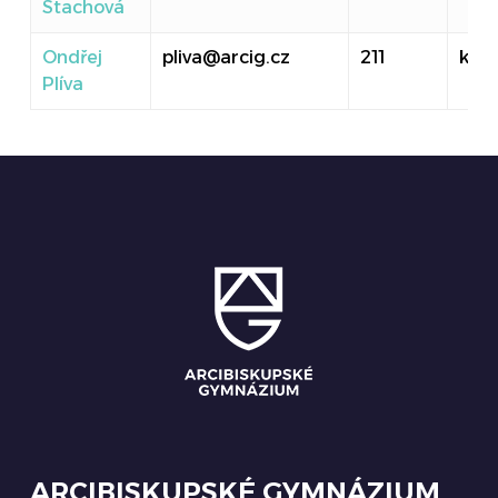
Stachová
Ondřej
pliva@arcig.cz
211
kanc
Plíva
ARCIBISKUPSKÉ GYMNÁZIUM