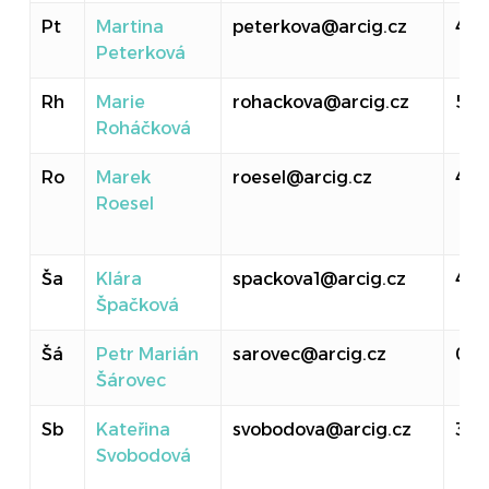
Pt
Martina
peterkova@arcig.cz
40
Peterková
Rh
Marie
rohackova@arcig.cz
516
Roháčková
Ro
Marek
roesel@arcig.cz
414
Roesel
Ša
Klára
spackova1@arcig.cz
410
Špačková
Šá
Petr Marián
sarovec@arcig.cz
011
Šárovec
Sb
Kateřina
svobodova@arcig.cz
30
Svobodová