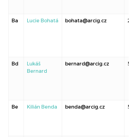
Ba
Lucie Bohatá
bohata@arcig.cz
20
Bd
Lukáš
bernard@arcig.cz
513
Bernard
Be
Kilián Benda
benda@arcig.cz
513