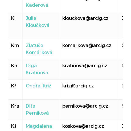
Kaderová
Kl
Julie
klouckova@arcig.cz
314
Kloučková
Km
Zlatuše
komarkova@arcig.cz
516
Komárková
Kn
Olga
kratinova@arcig.cz
52
Kratinová
Kř
Ondřej Kříž
kriz@arcig.cz
310
Kra
Dita
pernikova@arcig.cz
50
Perníková
Kš
Magdalena
koskova@arcig.cz
314