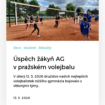
Úspěch
žákyň
AG
v pražském
volejbalu
Akce - studenti
Aktuality
Úspěch žákyň AG
v pražském volejbalu
V úterý 12. 5. 2026 družstvo našich nejlepších
volejbalistek nižšího gymnázia bojovalo s
vítěznými týmy…
13. 5. 2026